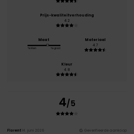
Prijs-kwaliteitverhouding
4.2
Maat
Materiaal
4.7
Te klein
Te groot
Kleur
4.8
4
/5
Florent
14. juni 2026
Geverifieerde aankoop