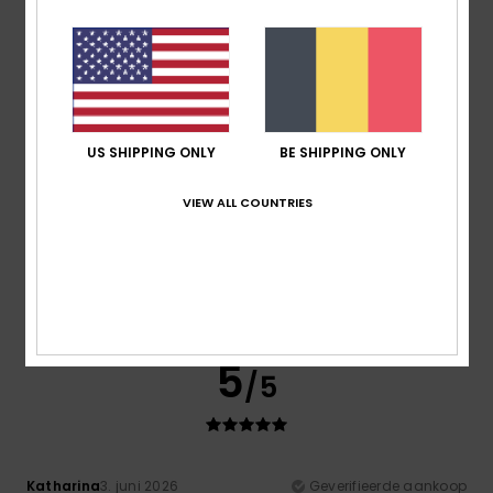
Diana
6. juni 2026
Geverifieerde aankoop
...
Comfort
: 5
Prijs-kwaliteitverhouding
: 5
Materiaal
: 5
/5
/5
/5
Kleur
: 5
/5
5
/5
US SHIPPING ONLY
BE SHIPPING ONLY
VIEW ALL COUNTRIES
Katharina
3. juni 2026
Geverifieerde aankoop
Comfort
: 5
Prijs-kwaliteitverhouding
: 4
Maat
: Perfecte
/5
/5
maat
Materiaal
: 5
Kleur
: 5
/5
/5
Ik raad dit product aan
5
/5
Katharina
3. juni 2026
Geverifieerde aankoop