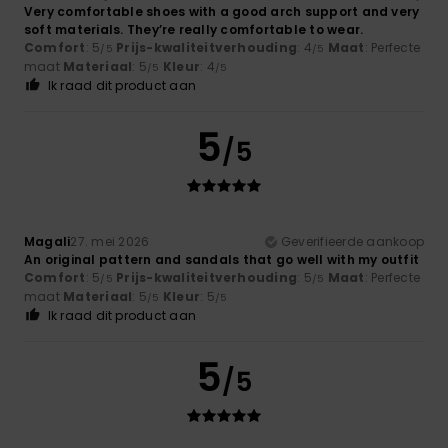
Very comfortable shoes with a good arch support and very
soft materials. They’re really comfortable to wear.
Comfort
: 5
Prijs-kwaliteitverhouding
: 4
Maat
: Perfecte
/5
/5
maat
Materiaal
: 5
Kleur
: 4
/5
/5
Ik raad dit product aan
5
/5
Magali
27. mei 2026
Geverifieerde aankoop
An original pattern and sandals that go well with my outfit
Comfort
: 5
Prijs-kwaliteitverhouding
: 5
Maat
: Perfecte
/5
/5
maat
Materiaal
: 5
Kleur
: 5
/5
/5
Ik raad dit product aan
5
/5