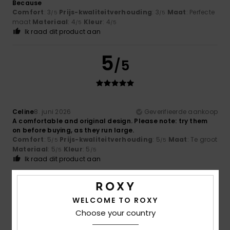
Because
Comfort
: 3
Prijs-kwaliteitverhouding
: 3
Maat
: Perfecte
/5
/5
maat
Materiaal
: 4
Kleur
: 4
/5
/5
Ik raad dit product aan
5
/5
Celine
8. juni 2026
Geverifieerde aankoop
A comfortable and original design. Please note: try them
on before buying, as they run large.
Comfort
: 5
Prijs-kwaliteitverhouding
: 5
Maat
: Te groot
/5
/5
Materiaal
: 5
Kleur
: 5
/5
/5
Ik raad dit product aan
5
/5
WELCOME TO ROXY
Choose your country