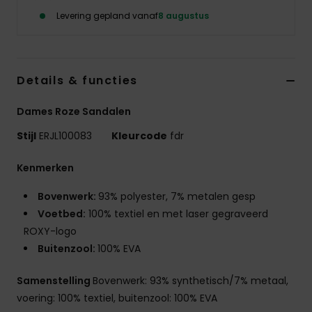
Kleding
Levering gepland vanaf
8 augustus
Accessoi
Details & functies
Schoene
Dames Roze Sandalen
Fitness
Stijl
ERJL100083
Kleurcode
fdr
Kenmerken
Snow
Bovenwerk:
93% polyester, 7% metalen gesp
Voetbed:
100% textiel en met laser gegraveerd
ROXY-logo
Buitenzool:
100% EVA
Samenstelling
Bovenwerk: 93% synthetisch/7% metaal,
voering: 100% textiel, buitenzool: 100% EVA