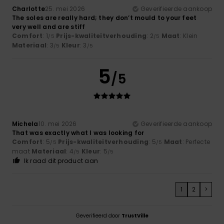
Charlotte
25. mei 2026
Geverifieerde aankoop
The soles are really hard; they don’t mould to your feet
very well and are stiff
Comfort
: 1
Prijs-kwaliteitverhouding
: 2
Maat
: Klein
/5
/5
Materiaal
: 3
Kleur
: 3
/5
/5
5
/5
Michela
10. mei 2026
Geverifieerde aankoop
That was exactly what I was looking for
Comfort
: 5
Prijs-kwaliteitverhouding
: 5
Maat
: Perfecte
/5
/5
maat
Materiaal
: 4
Kleur
: 5
/5
/5
Ik raad dit product aan
1
2
>
Geverifieerd door
TrustVille