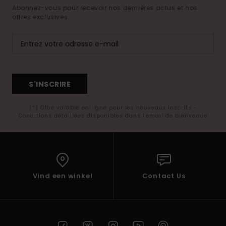
Abonnez-vous pour recevoir nos dernières actus et nos
offres exclusives.
S'INSCRIRE
(*) Offre valable en ligne pour les nouveaux inscrits -
Conditions détaillées disponibles dans l'email de bienvenue
Vind een winkel
Contact Us