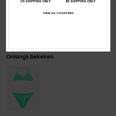
US SHIPPING ONLY
BE SHIPPING ONLY
Samenstelling
[Hoofdstof] 86% gerecycled polyester,
VIEW ALL COUNTRIES
14% elastaan
Bezorging en Retour
Onlangs bekeken