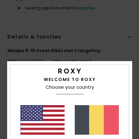
Kleding
Levering gepland vanaf
10 augustus
Accessoi
Details & functies
Schoene
Meisjes 6-16 Groen Bikini met triangeltop
Fitness
Stijl
ERGX203703
Kleurcode
ghm7
Kenmerken
Snow
WELCOME TO ROXY
Choose your country
Stof:
getextureerde zachte, rekbare en bestendige
jacquardstof
Geen vulling
Bandjes:
Verstelbare bandjes met ring en
schuifsluiting
sluiting:
ring en schuifsluiting
Plaatsing print kan per bikini verschillend zijn