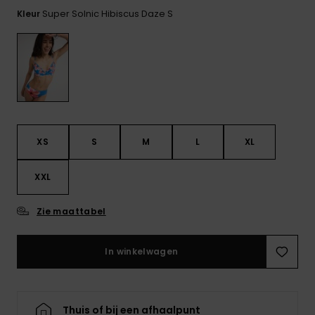
FAQ
Playsuits
tassen
bekijken
Super Solnic Hibiscus Daze S
Kleur
Handsch
STORE LOCATOR
Schultas
& sjaals
Shorts
Snow
Schoolar
Accessoi
CADEAUKAART
Hoeden 
Rokken
Accessoi
mutsen
VERLANGLIJST
Zonnebril
XS
S
M
L
XL
Wetsuits
XXL
Rashgua
Zie maattabel
neopreen
accessoi
In winkelwagen
Swim
Thuis of bij een afhaalpunt