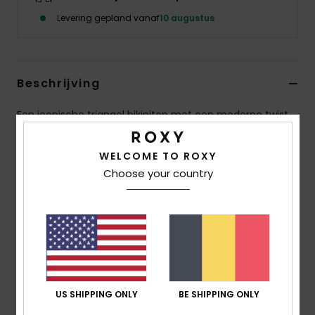
Kleding
Levering gepland vanaf
10 augustus
Accessoi
Beschrijving
Schoene
Een iconische triangel bikinitop met een moderne twist.
Fitness
De zachte, duurzame gerecyclede stof vormt zich
moeiteloos naar je lichaam voor optimaal comfort. De
WELCOME TO ROXY
verstelbare bandjes en rugsluiting zorgen voor een
Choose your country
Snow
precieze fit, terwijl de afwerking zonder vullingen een
natuurlijke look geeft. Meshinzetstukken met print langs
het decolleté en de armsgaten zorgen voor een subtiel,
eigentijds accent. De opvallende bloemenprint en het
ROXY-borduursel maken de look compleet, perfect om
te stralen aan het water.
US SHIPPING ONLY
BE SHIPPING ONLY