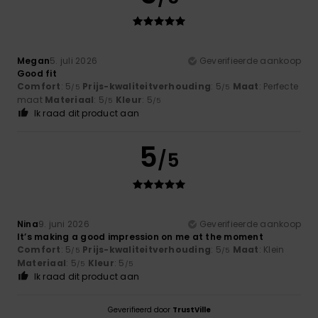
Megan
5. juli 2026
Geverifieerde aankoop
Good fit
Comfort
: 5
Prijs-kwaliteitverhouding
: 5
Maat
: Perfecte
/5
/5
maat
Materiaal
: 5
Kleur
: 5
/5
/5
Ik raad dit product aan
5
/5
Nina
9. juni 2026
Geverifieerde aankoop
It’s making a good impression on me at the moment
Comfort
: 5
Prijs-kwaliteitverhouding
: 5
Maat
: Klein
/5
/5
Materiaal
: 5
Kleur
: 5
/5
/5
Ik raad dit product aan
Geverifieerd door
TrustVille