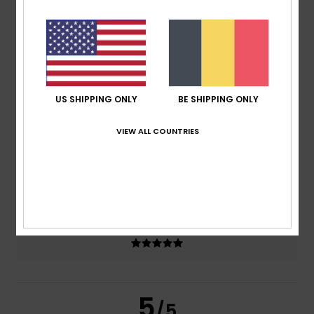
100% van onze klanten bevelen dit product aan
Comfort
5.0
US SHIPPING ONLY
BE SHIPPING ONLY
Prijs-kwaliteitverhouding
5.0
VIEW ALL COUNTRIES
Maat
Materiaal
5.0
Te klein
Te groot
Kleur
5.0
5
/5