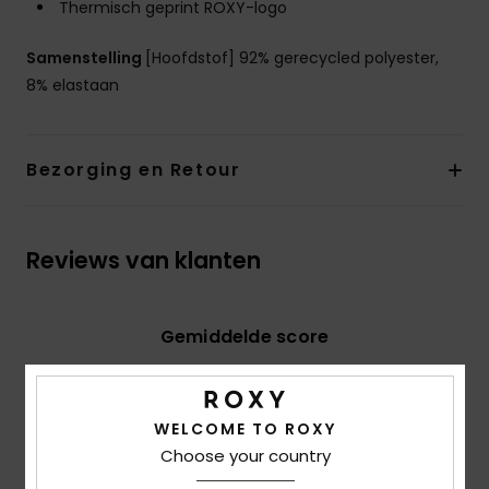
Thermisch geprint ROXY-logo
Samenstelling
[Hoofdstof] 92% gerecycled polyester,
8% elastaan
Bezorging en Retour
Reviews van klanten
Gemiddelde score
5.0
/5
WELCOME TO ROXY
Choose your country
gebaseerd op
2 geverifieerde beoordelingen
sinds
juni 2026