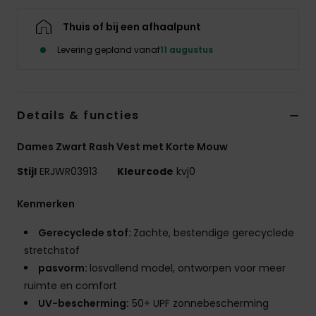
Kleding
Thuis of bij een afhaalpunt
Accessoi
Levering gepland vanaf
11 augustus
Schoene
Details & functies
Fitness
Dames Zwart Rash Vest met Korte Mouw
Stijl
ERJWR03913
Kleurcode
kvj0
Snow
Kenmerken
Gerecyclede stof:
Zachte, bestendige gerecyclede
stretchstof
pasvorm:
losvallend model, ontworpen voor meer
ruimte en comfort
UV-bescherming:
50+ UPF zonnebescherming