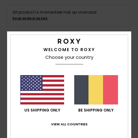
Kleding
Dit product is momenteel niet op voorraad.
Koop andere opties
Accessoi
Schoene
Details & functies
WELCOME TO ROXY
Choose your country
Fitness
Toddlers Roze Sandalen
Stijl
AROL100012
Kleurcode
pip
Snow
Kenmerken
bovendeel:
watervriendelijk EVA-bovendeel
Klittenbandsluiting en elastisch enkelbandje
US SHIPPING ONLY
BE SHIPPING ONLY
Binnenzool:
Zachte EVA binnenzool met grafische
print
VIEW ALL COUNTRIES
Buitenzool:
rubberen buitenzool