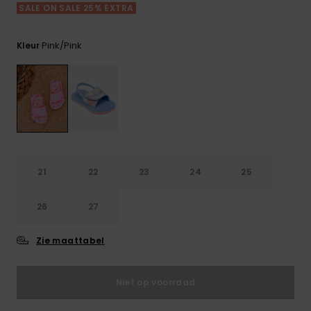
FAQ
Playsuits
tassen
SALE ON SALE 25% EXTRA
bekijken
Handsch
STORE LOCATOR
Schultas
& sjaals
Shorts
Snow
Schoolar
Pink/pink
Kleur
Accessoi
CADEAUKAART
Hoeden 
Rokken
Accessoi
mutsen
VERLANGLIJST
Zonnebril
Wetsuits
21
22
23
24
25
26
27
Rashgua
neopreen
accessoi
Zie maattabel
Swim
Niet op voorraad