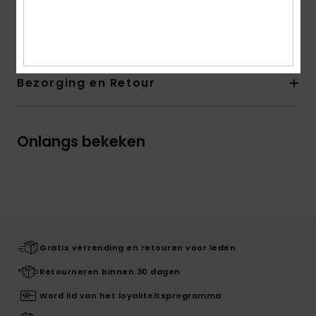
Samenstelling
Bovendeel: 85% synthetische EVA/15%
synthetische PU, Voering: N.V.T, Buitenzool: 100% EVA
Bezorging en Retour
Onlangs bekeken
Gratis verzending en retouren voor leden
Retourneren binnen 30 dagen
Word lid van het loyaliteitsprogramma