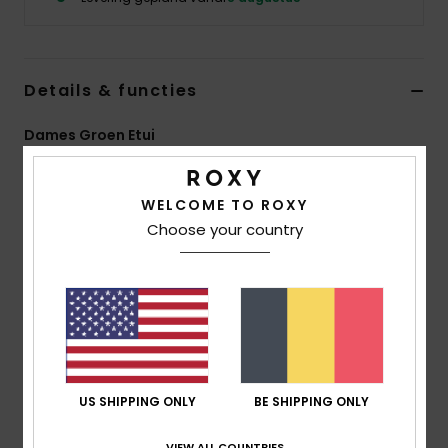
Kleding
Accessoi
Details & functies
Schoene
Dames Groen Etui
Stijl
ERJAA04322
Kleurcode
gld0
Fitness
WELCOME TO ROXY
Kenmerken
Choose your country
Snow
Stof:
Polyester corduroy stof
Compartimenten:
Twee hoofdvakken met een rits
Sluiting:
Vegan trekker
Afmetingen:
12 [h] x 18 [b] x 8 [d] cm
Logo:
Metalen ROXY-plaatje
US SHIPPING ONLY
BE SHIPPING ONLY
Samenstelling
[Hoofdstof] 100% polyester
VIEW ALL COUNTRIES