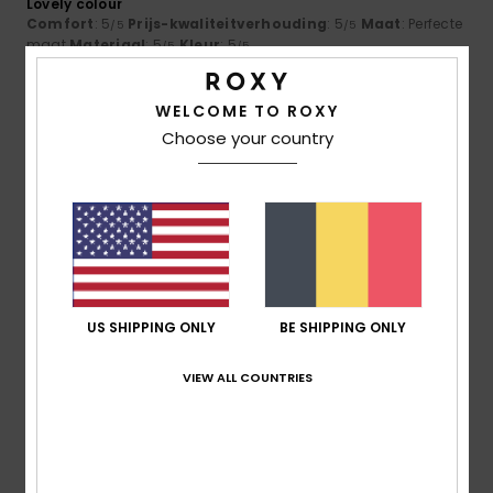
Lovely colour
Comfort
: 5
Prijs-kwaliteitverhouding
: 5
Maat
: Perfecte
/5
/5
maat
Materiaal
: 5
Kleur
: 5
/5
/5
3
/5
WELCOME TO ROXY
Choose your country
Marlène
26. juni 2026
Geverifieerde aankoop
Overpriced products, poorly packed parcels
Comfort
: 3
Prijs-kwaliteitverhouding
: 2
Maat
: Te groot
/5
/5
Materiaal
: 4
Kleur
: 4
/5
/5
5
US SHIPPING ONLY
BE SHIPPING ONLY
/5
VIEW ALL COUNTRIES
Gaby
18. juni 2026
Geverifieerde aankoop
My favourite hat :)
Comfort
: 5
Prijs-kwaliteitverhouding
: 5
Maat
: Perfecte
/5
/5