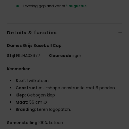
Kleding
Levering gepland vanaf
8 augustus
Accessoi
Details & functies
Schoene
Dames Grijs Baseball Cap
Fitness
Stijl
ERJHA03677
Kleurcode
sgrh
Kenmerken
Snow
Stof:
twillkatoen
Constructie:
J-shape constructie met 6 panden
Klep:
Gebogen klep
Maat:
56 cm Ø
Branding:
Leren logopatch.
Samenstelling
100% katoen