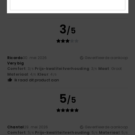
maat
Materiaal
: 5
Kleur
: 5
/5
/5
Ik raad dit product aan
3
/5
Ricardo
30. mei 2026
Geverifieerde aankoop
Very big
Comfort
: 3
Prijs-kwaliteitverhouding
: 3
Maat
: Groot
/5
/5
Materiaal
: 4
Kleur
: 4
/5
/5
Ik raad dit product aan
5
/5
Chantal
29. mei 2026
Geverifieerde aankoop
Comfort
: 5
Prijs-kwaliteitverhouding
: 5
Materiaal
: 5
/5
/5
/5