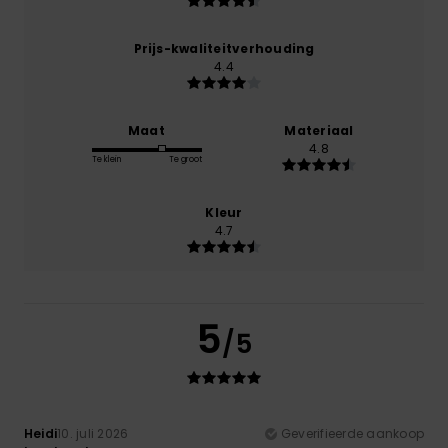
Prijs-kwaliteitverhouding
4.4
Maat
Materiaal
4.8
Te klein
Te groot
Kleur
4.7
5
/5
Heidi
10. juli 2026
Geverifieerde aankoop