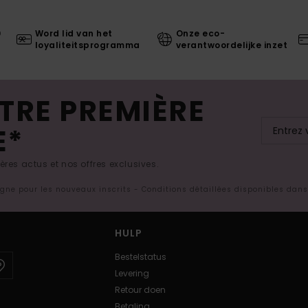
0
Word lid van het
Onze eco-
loyaliteitsprogramma
verantwoordelijke inzet
TRE PREMIÈRE
E*
res actus et nos offres exclusives.
ligne pour les nouveaux inscrits - Conditions détaillées disponibles dan
HULP
Bestelstatus
Levering
Retour doen
Betaling