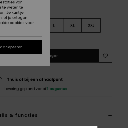
estaties van
 te weten te
n. Je kunt je
, of je ertegen
alde cookies voor
S
S
M
L
XL
XXL
e maattabel
 accepteren
In winkelwagen
Thuis of bij een afhaalpunt
Levering gepland vanaf
7 augustus
ils & functies
 Grijs Sweater met een hoge kraag