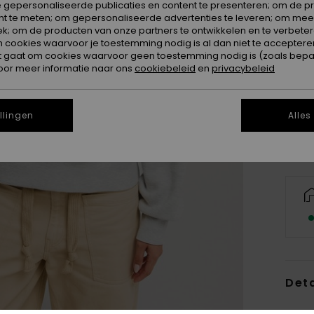
 gepersonaliseerde publicaties en content te presenteren; om de pr
nt te meten; om gepersonaliseerde advertenties te leveren; om meer
k; om de producten van onze partners te ontwikkelen en te verbetere
ookies waarvoor je toestemming nodig is al dan niet te accepteren
t gaat om cookies waarvoor geen toestemming nodig is (zoals bepa
X
oor meer informatie naar ons
cookiebeleid
en
privacybeleid
Zi
llingen
Alles
Deta
Dames