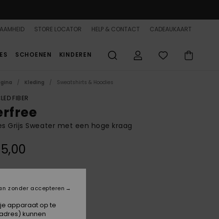
AAMHEID
STORE LOCATOR
HELP & CONTACT
CADEAUKAART
ES
SCHOENEN
KINDEREN
agina
Kleding
Sweatshirts & Hoodies
LED FIBER
erfree
s Grijs Sweater met een hoge kraag
5,00
Light Grey Heather
an zonder accepteren
 je apparaat op te
-adres) kunnen