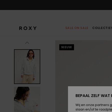
Ga
naar
Productinformatie
SALE ON SALE
COLLECTIE
NIEUW
BEPAAL ZELF WAT 
Wij en onze partners 
slaan en/of te raadpl