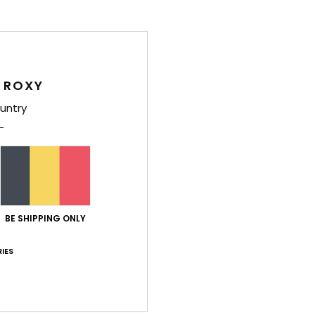
Stijl
E
Kenm
 ROXY
M
swe
untry
P
V
Z
B
R
BE SHIPPING ONLY
Same
polye
IES
Bez