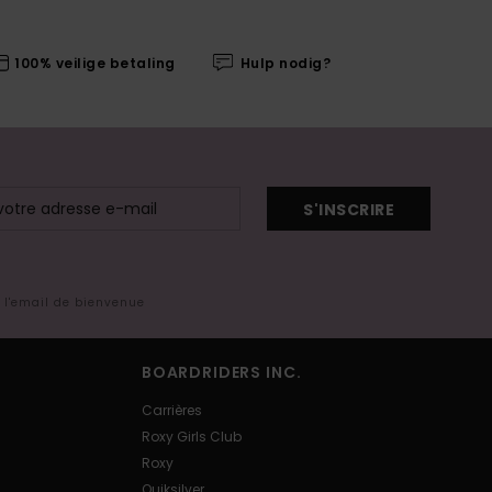
100% veilige betaling
Hulp nodig?
S'INSCRIRE
s l'email de bienvenue
BOARDRIDERS INC.
Carrières
Roxy Girls Club
Roxy
Quiksilver