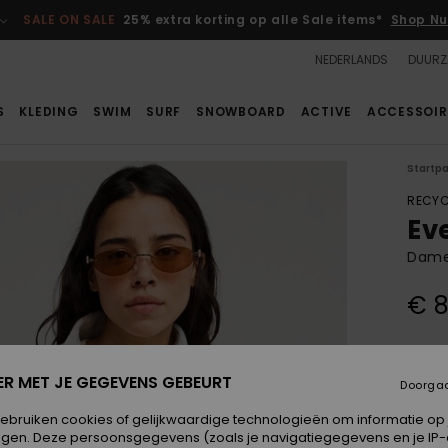
SALE ON SALE
25% extra korting op alle Sale items*
Shop Nu
NEDERLANDS
DUURZ
S
KLEDING
SWIM
SURF
SNOWBOARD
ACTIVE
ACCESSOIR
Startp
RECYC
Ev
Dame
€ 8
Kleur
ER MET JE GEGEVENS GEBEURT
Doorga
gebruiken cookies of gelijkwaardige technologieën om informatie op
egen. Deze persoonsgegevens (zoals je navigatiegegevens en je IP