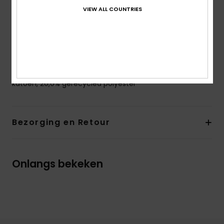
VIEW ALL COUNTRIES
Sluiting:
Volledige ritssluiting
Zakken:
Kangoeroezakken
Branding:
ROXY-illustratie op de borst en op de
achterkant
Samenstelling
[Hoofdstof] 55% katoen, 25% gerecycled
katoen, 20,0% gerecycled polyester
Bezorging en Retour
Onlangs bekeken