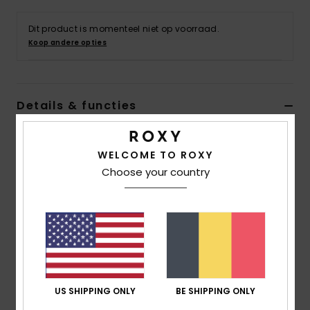
Kleding
Dit product is momenteel niet op voorraad.
Koop andere opties
Accessoi
Schoene
Details & functies
Fitness
Meisjes 4-16 Paars Hoodie met Rits
WELCOME TO ROXY
Stijl
ERGFT03982
Kleurcode
pjp0
Snow
Choose your country
Kenmerken
Stof:
Middelzware geborstelde stof van 55% katoen,
25% gerecycled katoen, 20% gerecycled polyester [280
g/m2]
Pasvorm:
Relaxed model
Halslijn:
Capuchon
US SHIPPING ONLY
BE SHIPPING ONLY
Mouwen:
Lange mouwen