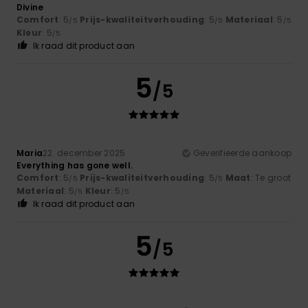
Divine
Comfort
: 5
Prijs-kwaliteitverhouding
: 5
Materiaal
: 5
/5
/5
/5
Kleur
: 5
/5
Ik raad dit product aan
5
/5
Maria
22. december 2025
Geverifieerde aankoop
Everything has gone well.
Comfort
: 5
Prijs-kwaliteitverhouding
: 5
Maat
: Te groot
/5
/5
Materiaal
: 5
Kleur
: 5
/5
/5
Ik raad dit product aan
5
/5