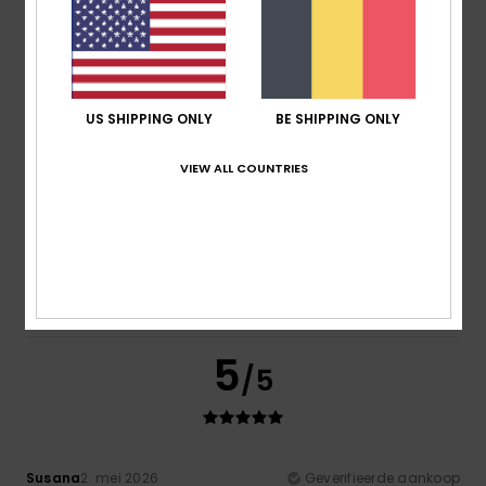
4.8
5
US SHIPPING ONLY
BE SHIPPING ONLY
/5
VIEW ALL COUNTRIES
Sophie
7. juli 2026
Geverifieerde aankoop
Very satisfied
Comfort
: 5
Prijs-kwaliteitverhouding
: 5
Maat
: Perfecte
/5
/5
maat
Materiaal
: 5
Kleur
: 5
/5
/5
Ik raad dit product aan
5
/5
Susana
2. mei 2026
Geverifieerde aankoop