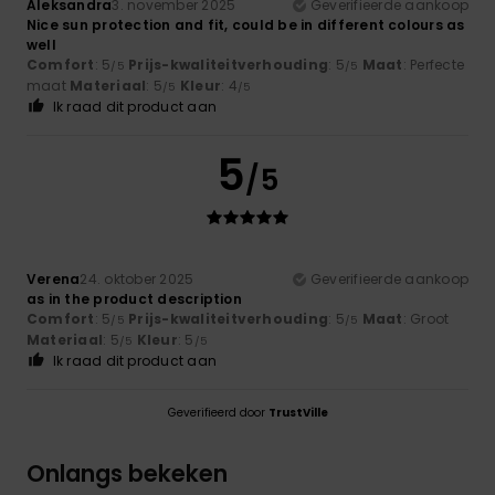
Aleksandra
3. november 2025
Geverifieerde aankoop
Nice sun protection and fit, could be in different colours as
well
Comfort
: 5
Prijs-kwaliteitverhouding
: 5
Maat
: Perfecte
/5
/5
maat
Materiaal
: 5
Kleur
: 4
/5
/5
Ik raad dit product aan
5
/5
Verena
24. oktober 2025
Geverifieerde aankoop
as in the product description
Comfort
: 5
Prijs-kwaliteitverhouding
: 5
Maat
: Groot
/5
/5
Materiaal
: 5
Kleur
: 5
/5
/5
Ik raad dit product aan
Geverifieerd door
TrustVille
Onlangs bekeken