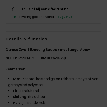
Kleding
Thuis of bij een afhaalpunt
Accessoi
Levering gepland vanaf
11 augustus
Schoene
Details & functies
Fitness
Dames Zwart Eendelig Badpak met Lange Mouw
Stijl
ERJWR03432
Kleurcode
kvj0
Snow
Kenmerken
Stof:
Zachte, bestendige en rekbare jerseystof van
gerecycled polyester
Fit:
Aansluitend
Sluiting:
rits achter
Halslijn:
Ronde hals