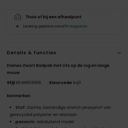
Kleding
Thuis of bij een afhaalpunt
Accessoi
Levering gepland vanaf
10 augustus
Schoene
Details & functies
Fitness
Dames Zwart Badpak met rits op de rug en lange
Snow
mouw
Stijl
ERJWR03906
Kleurcode
kvj0
Kenmerken
Stof:
Zachte, bestendige stretch jerseystof van
gerecycled polyester en elastaan
pasvorm:
aansluitend model