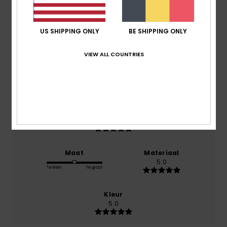
gebaseerd op
1 geverifieerde beoordelingen
sinds
US SHIPPING ONLY
BE SHIPPING ONLY
juli 2026
100% van onze klanten bevelen dit product aan
VIEW ALL COUNTRIES
Comfort
5.0
Prijs-kwaliteitverhouding
5.0
Maat
Materiaal
5.0
Te klein
Te groot
Kleur
5.0