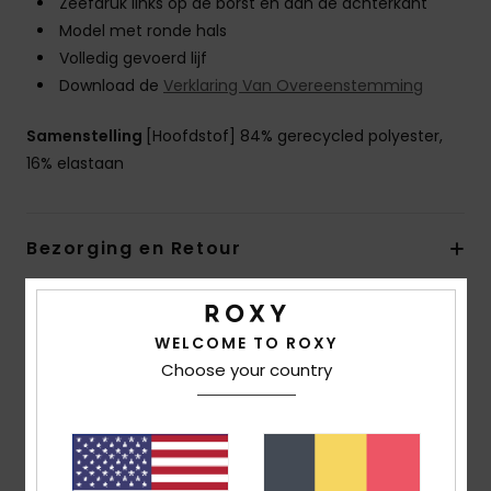
Zeefdruk links op de borst en aan de achterkant
Model met ronde hals
Volledig gevoerd lijf
Download de
Verklaring Van Overeenstemming
Samenstelling
[Hoofdstof] 84% gerecycled polyester,
16% elastaan
Bezorging en Retour
Reviews van klanten
WELCOME TO ROXY
Choose your country
Gemiddelde score
5.0
/5