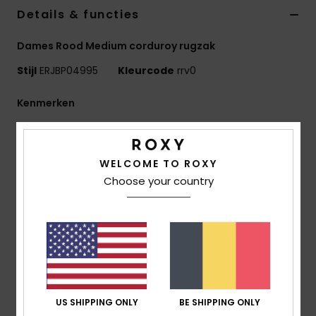
Kleding
Details & functies
Dames Rood Medium corduroy rugzak
Accessoi
Stijl
ERJBP04995
Kleurcode
rrv0
Schoene
Kenmerken
Stof:
Sol Searcher Summer stof met rijke textuur
Fitness
Compartimenten:
1 Hoofdvak Met Een Rits
WELCOME TO ROXY
1 laptopvak aan de binnenzijde
Snow
Choose your country
1 voorvak met rits
2 zijvakken voor flessen
Banden:
Verstelbare Gevoerde Schouderbanden
Versteviging:
Gevoerd Achterpand
Logo:
Metalen Roxy-Plaatje
Afmetingen:
40 cm [H] x 32 cm [L] x 15 cm [P]
Inhoud:
19,2 Liter
US SHIPPING ONLY
BE SHIPPING ONLY