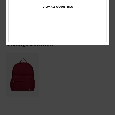
Samenstelling
[Hoofdstof] 100% polyester
VIEW ALL COUNTRIES
Bezorging en Retour
Onlangs bekeken