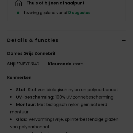
Thuis of bij een afhaalpunt
Kleding
Levering gepland vanaf
12 augustus
Accessoi
Schoene
Details & functies
Dames Grijs Zonnebril
Fitness
Stijl
ERJEY03142
Kleurcode
xssm
Snow
Kenmerken
Stof:
Stof van biologisch nylon en polycarbonaat
UV-bescherming:
100% UV zonnebescherming
Montuur:
Met biologisch nylon geïnjecteerd
montuur
Glas:
Vervormingsvrije, splinterbestendige glazen
van polycarbonaat