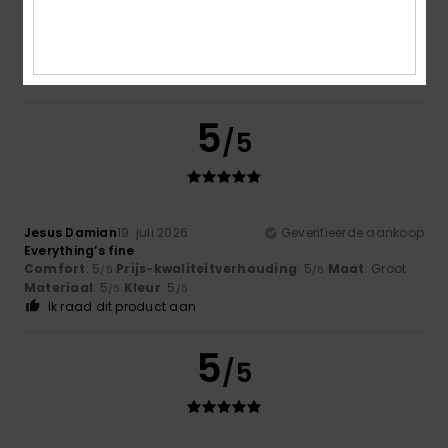
Kleur
5.0
5
/5
Jesus Damian
19. juli 2026
Geverifieerde aankoop
Everything’s fine
Comfort
: 5
Prijs-kwaliteitverhouding
: 5
Maat
: Groot
/5
/5
Materiaal
: 5
Kleur
: 5
/5
/5
Ik raad dit product aan
5
/5