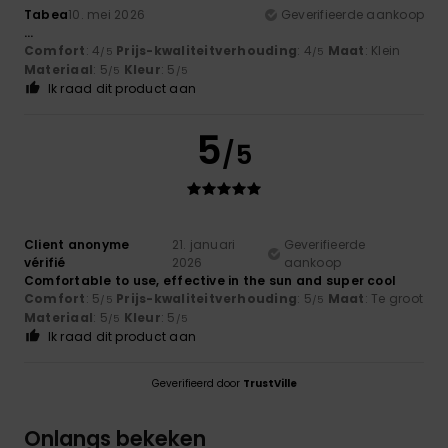
Tabea
10. mei 2026
Geverifieerde aankoop
...
Comfort
: 4
Prijs-kwaliteitverhouding
: 4
Maat
: Klein
/5
/5
Materiaal
: 5
Kleur
: 5
/5
/5
Ik raad dit product aan
5
/5
Client anonyme
21. januari
Geverifieerde
vérifié
2026
aankoop
Comfortable to use, effective in the sun and super cool
Comfort
: 5
Prijs-kwaliteitverhouding
: 5
Maat
: Te groot
/5
/5
Materiaal
: 5
Kleur
: 5
/5
/5
Ik raad dit product aan
Geverifieerd door
TrustVille
Onlangs bekeken