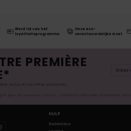
0
Word lid van het
Onze eco-
loyaliteitsprogramma
verantwoordelijke inzet
TRE PREMIÈRE
E*
res actus et nos offres exclusives.
ligne pour les nouveaux inscrits - Conditions détaillées disponibles dan
HULP
Bestelstatus
Levering