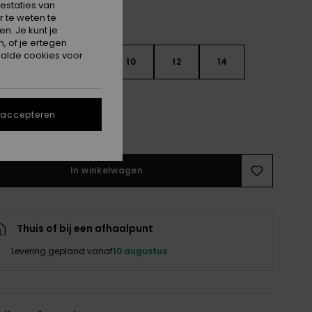
estaties van
 te weten te
n. Je kunt je
, of je ertegen
alde cookies voor
6
8
10
12
14
 accepteren
e maattabel
In winkelwagen
Thuis of bij een afhaalpunt
Levering gepland vanaf
10 augustus