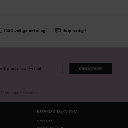
100% veilige betaling
Hulp nodig?
S'INSCRIRE
s l'email de bienvenue
BOARDRIDERS INC.
Carrières
Roxy Girls Club