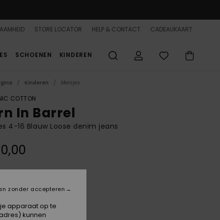
AAMHEID
STORE LOCATOR
HELP & CONTACT
CADEAUKAART
ES
SCHOENEN
KINDEREN
agina
Kinderen
Meisjes
IC COTTON
rn In Barrel
es 4-16 Blauw Loose denim jeans
0,00
Deep Sea Sandy
an zonder accepteren
 je apparaat op te
-adres) kunnen