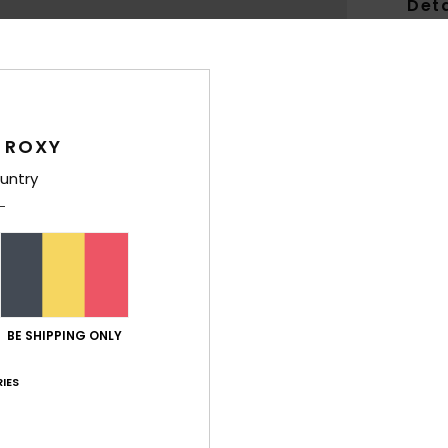
Deta
Meisj
Stijl
E
Kenm
 ROXY
S
untry
P
H
S
G
D
Z
BE SHIPPING ONLY
L
IES
Same