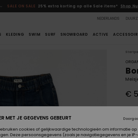
SALE ON SALE
25% extra korting op alle Sale items*
Shop Nu
NEDERLANDS
DUURZ
S
KLEDING
SWIM
SURF
SNOWBOARD
ACTIVE
ACCESSOIR
Startp
ORGAN
Bo
Meisj
€ 5
Kleur
ER MET JE GEGEVENS GEBEURT
Doorga
gebruiken cookies of gelijkwaardige technologieën om informatie op
egen. Deze persoonsgegevens (zoals je navigatiegegevens en je IP