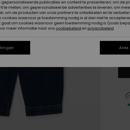
 gepersonaliseerde publicaties en content te presenteren; om de pr
nt te meten; om gepersonaliseerde advertenties te leveren; om meer
k; om de producten van onze partners te ontwikkelen en te verbetere
ookies waarvoor je toestemming nodig is al dan niet te accepteren
t gaat om cookies waarvoor geen toestemming nodig is (zoals bepa
4
oor meer informatie naar ons
cookiebeleid
en
privacybeleid
16
llingen
Alles
Zi