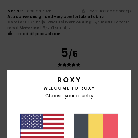
Maria
26. februari 2026
Geverifieerde aankoop
Attractive design and very comfortable fabric
Comfort
: 5
Prijs-kwaliteitverhouding
: 5
Maat
: Perfecte
/5
/5
maat
Materiaal
: 5
Kleur
: 4
/5
/5
Ik raad dit product aan
5
/5
Sheila
26. februari 2026
Geverifieerde aankoop
I really like it
WELCOME TO ROXY
Comfort
: 5
Prijs-kwaliteitverhouding
: 5
Maat
: Perfecte
/5
/5
Choose your country
maat
Materiaal
: 5
Kleur
: 5
/5
/5
Ik raad dit product aan
5
/5