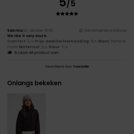
5
/5
Sabrina
22. oktober 2025
Geverifieerde aankoop
We like it very much.
Comfort
: 5
Prijs-kwaliteitverhouding
: 5
Maat
: Perfecte
/5
/5
maat
Materiaal
: 5
Kleur
: 5
/5
/5
Ik raad dit product aan
Geverifieerd door
TrustVille
Onlangs bekeken