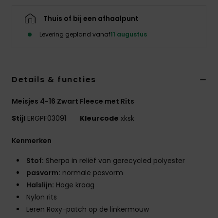
Kleding
Thuis of bij een afhaalpunt
Accessoi
Levering gepland vanaf
11 augustus
Schoene
Details & functies
Fitness
Meisjes 4-16 Zwart Fleece met Rits
Stijl
ERGPF03091
Kleurcode
xksk
Snow
Kenmerken
Stof:
Sherpa in reliëf van gerecycled polyester
pasvorm:
normale pasvorm
Halslijn:
Hoge kraag
Nylon rits
Leren Roxy-patch op de linkermouw