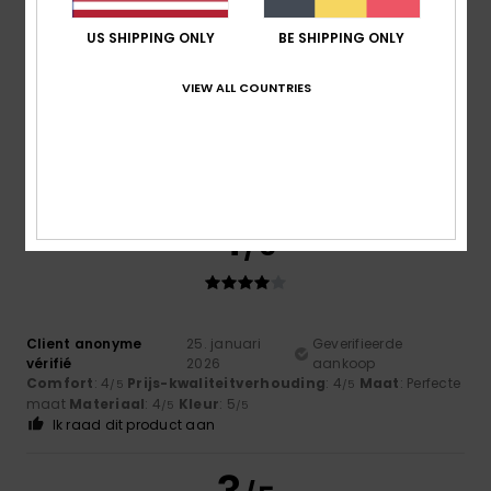
US SHIPPING ONLY
BE SHIPPING ONLY
Katherine
11. februari 2026
Geverifieerde aankoop
8 year old loves it, it’s warm and fluffy. Only downside is
VIEW ALL COUNTRIES
that it’s quite short which for my daughter is fine as she
has a short body.
Comfort
: 5
Prijs-kwaliteitverhouding
: 5
Maat
: Klein
/5
/5
Materiaal
: 4
Kleur
: 5
/5
/5
Ik raad dit product aan
4
/5
Client anonyme
25. januari
Geverifieerde
vérifié
2026
aankoop
Comfort
: 4
Prijs-kwaliteitverhouding
: 4
Maat
: Perfecte
/5
/5
maat
Materiaal
: 4
Kleur
: 5
/5
/5
Ik raad dit product aan