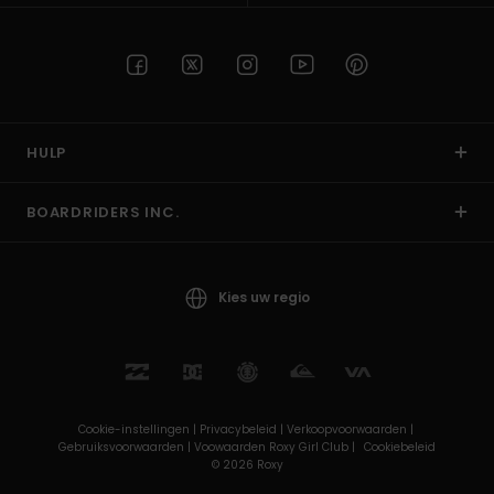
HULP
BOARDRIDERS INC.
Kies uw regio
Cookie-instellingen |
Privacybeleid |
Verkoopvoorwaarden |
Gebruiksvoorwaarden |
Voowaarden Roxy Girl Club |
Cookiebeleid
© 2026 Roxy