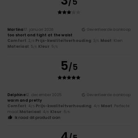
3
/5
Martina
17. januari 2026
Geverifieerde aankoop
too short and tight at the waist
Comfort
: 2
Prijs-kwaliteitverhouding
: 3
Maat
: Klein
/5
/5
Materiaal
: 5
Kleur
: 5
/5
/5
5
/5
Delphine
12. december 2025
Geverifieerde aankoop
warm and pretty
Comfort
: 4
Prijs-kwaliteitverhouding
: 4
Maat
: Perfecte
/5
/5
maat
Materiaal
: 4
Kleur
: 5
/5
/5
Ik raad dit product aan
4
/5