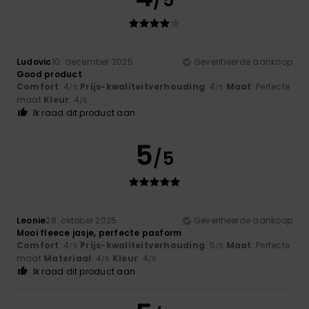
Ludovic
10. december 2025
Geverifieerde aankoop
Good product
Comfort
: 4
Prijs-kwaliteitverhouding
: 4
Maat
: Perfecte
/5
/5
maat
Kleur
: 4
/5
Ik raad dit product aan
5
/5
Leonie
28. oktober 2025
Geverifieerde aankoop
Mooi fleece jasje, perfecte pasform
Comfort
: 4
Prijs-kwaliteitverhouding
: 5
Maat
: Perfecte
/5
/5
maat
Materiaal
: 4
Kleur
: 4
/5
/5
Ik raad dit product aan