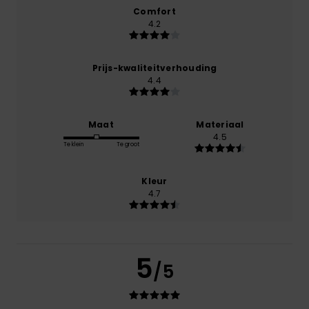
Comfort
4.2
Prijs-kwaliteitverhouding
4.4
Maat
Materiaal
4.5
Te klein
Te groot
Kleur
4.7
5
/5