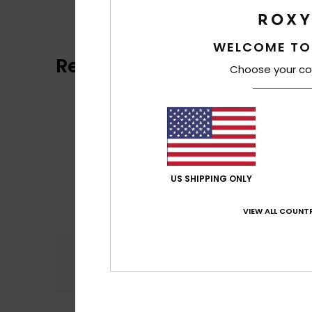
WELCOME TO
Reviews van klanten
Choose your co
US SHIPPING ONLY
VIEW ALL COUNTR
Comfort
Prijs
4.8