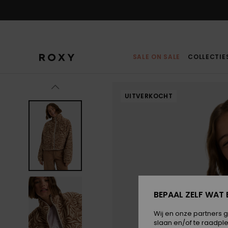
Ga
naar
Productinformatie
SALE ON SALE
COLLECTIE
UITVERKOCHT
BEPAAL ZELF WAT 
Wij en onze partners 
slaan en/of te raadpl