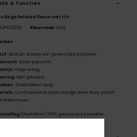
ils & functies
 Beige Relaxed fleece met rits
RJPF03236
Kleurcode
tec6
erken
tof:
Bedrukt sherpa van gerecycled polyester
asvorm:
loose pasvorm
alslijn:
Hoge kraag
oering:
Niet gevoerd
akken:
Steekzakken opzij
etails:
Contrasterend nylon bandje, leren Roxy-patch
de linkermouw
nstelling
[Hoofdstof] 100% gerecycled polyester