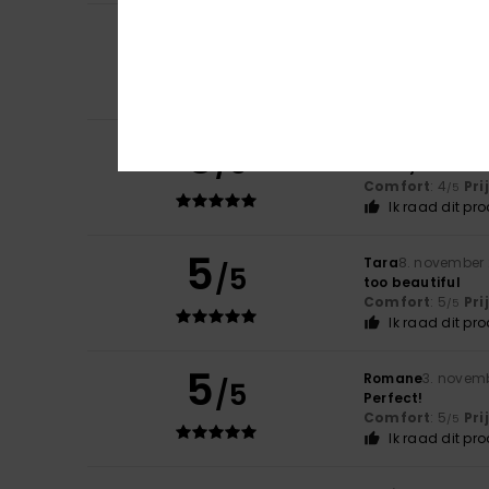
5
Valerie
18. decem
/5
Satisfied
Comfort
: 5
Pri
/5
Ik raad dit pr
5
Andrea
6. decemb
/5
Great jacket
Comfort
: 4
Pri
/5
Ik raad dit pr
5
Tara
8. november
/5
too beautiful
Comfort
: 5
Pri
/5
Ik raad dit pr
5
Romane
3. novem
/5
Perfect!
Comfort
: 5
Pri
/5
Ik raad dit pr