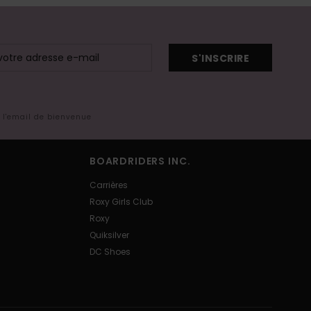
S'INSCRIRE
s l'email de bienvenue
BOARDRIDERS INC.
Carrières
Roxy Girls Club
Roxy
Quiksilver
DC Shoes