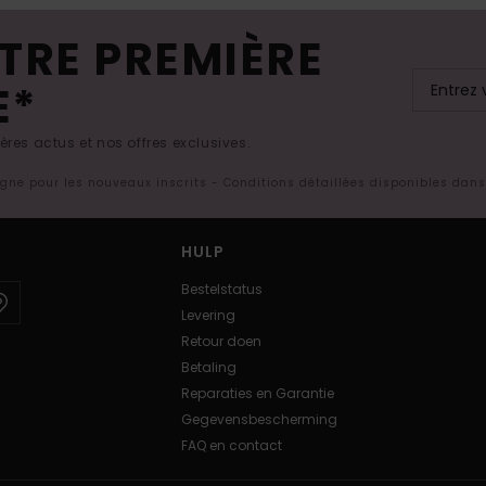
TRE PREMIÈRE
E*
res actus et nos offres exclusives.
ligne pour les nouveaux inscrits - Conditions détaillées disponibles dan
HULP
Bestelstatus
Levering
Retour doen
Betaling
Reparaties en Garantie
Gegevensbescherming
FAQ en contact