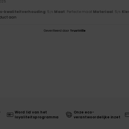
2025
js-kwaliteitverhouding
: 5
Maat
: Perfecte maat
Materiaal
: 5
Kle
/5
/5
oduct aan
Geverifieerd door
TrustVille
0
Word lid van het
Onze eco-
loyaliteitsprogramma
verantwoordelijke inzet