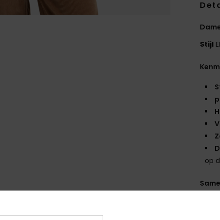
Deta
Dames
Stijl
E
Kenm
S
p
H
V
Z
D
op 
Same