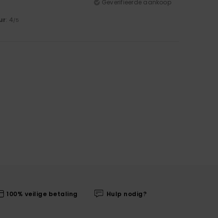
Geverifieerde aankoop
ur
: 4
/5
100% veilige betaling
Hulp nodig?