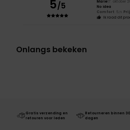
5
Marie
17. oktober 
/5
No idea
Comfort
: 5
Pri
/5
Ik raad dit pr
Onlangs bekeken
Gratis verzending en
Retourneren binnen 3
retouren voor leden
dagen