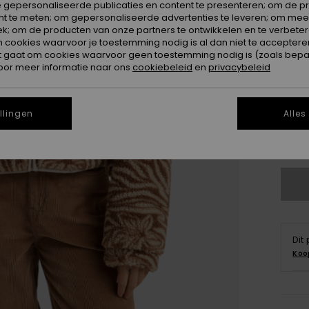
 gepersonaliseerde publicaties en content te presenteren; om de pr
nt te meten; om gepersonaliseerde advertenties te leveren; om meer
k; om de producten van onze partners te ontwikkelen en te verbetere
ookies waarvoor je toestemming nodig is al dan niet te accepteren
t gaat om cookies waarvoor geen toestemming nodig is (zoals bepa
oor meer informatie naar ons
cookiebeleid
en
privacybeleid
X
llingen
Alles
Zi
Dit
Koo