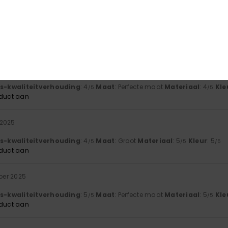
ber 2025
js-kwaliteitverhouding
: 4
Maat
: Groot
Materiaal
: 5
Kleur
: 5
/5
/5
/5
oduct aan
er 2025
js-kwaliteitverhouding
: 4
Maat
: Perfecte maat
Materiaal
: 4
Kle
/5
/5
oduct aan
 2025
js-kwaliteitverhouding
: 4
Maat
: Groot
Materiaal
: 5
Kleur
: 5
/5
/5
/5
oduct aan
ber 2025
js-kwaliteitverhouding
: 5
Maat
: Perfecte maat
Materiaal
: 5
Kle
/5
/5
oduct aan