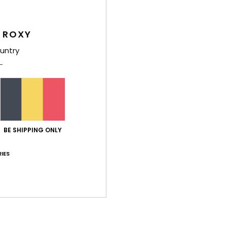
Bez
 ROXY
untry
Gemiddelde score
5.0
/5
BE SHIPPING ONLY
gebaseerd op
5 geverifieerde beoordelingen
sinds oktober 2025
IES
100% van onze klanten bevelen dit product aan
-kwaliteitverhouding
Maat
Mate
4.4
4
Te klein
Te groot