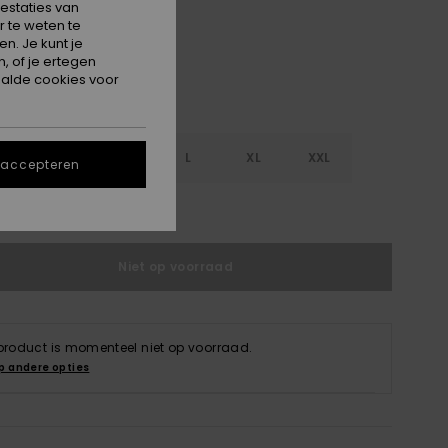
estaties van
 te weten te
n. Je kunt je
, of je ertegen
alde cookies voor
S
S
M
L
XL
XXL
 accepteren
e maattabel
Niet op voorraad
 product is momenteel niet op voorraad.
p andere opties