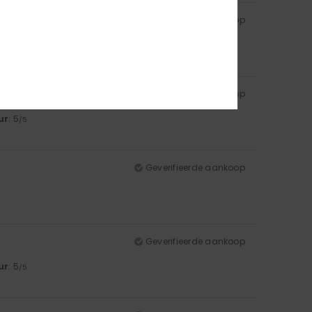
Geverifieerde aankoop
Geverifieerde aankoop
ur
: 5
/5
Geverifieerde aankoop
Geverifieerde aankoop
ur
: 5
/5