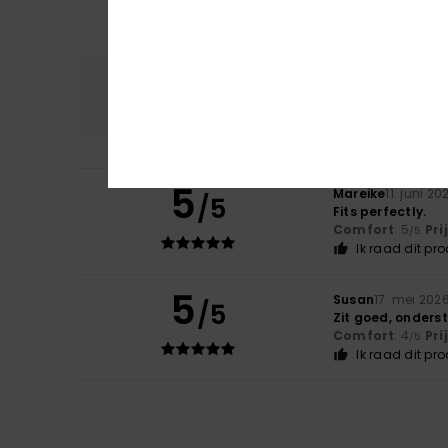
Comfort
Prijs
4.5
5
Mareike
11. juni 20
/5
Fits perfectly.
Comfort
: 5
Pri
/5
Ik raad dit pr
5
Susan
17. mei 202
/5
Zit goed, onders
Comfort
: 4
Pri
/5
Ik raad dit pr