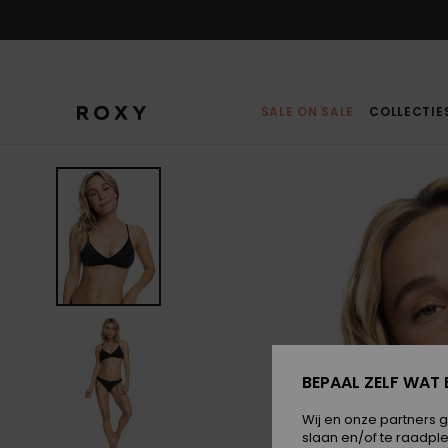
Ga
naar
Productinformatie
SALE ON SALE
COLLECTIE
BEPAAL ZELF WAT 
Wij en onze partners 
slaan en/of te raadpl