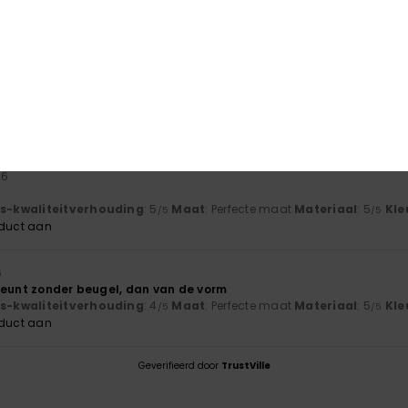
gebaseerd op
2 geverifieerde beoordelingen
sinds mei 2026
100% van onze klanten bevelen dit product aan
-kwaliteitverhouding
Maat
Mate
4.5
5
Te klein
Te groot
26
js-kwaliteitverhouding
: 5
Maat
: Perfecte maat
Materiaal
: 5
Kle
/5
/5
oduct aan
6
teunt zonder beugel, dan van de vorm
js-kwaliteitverhouding
: 4
Maat
: Perfecte maat
Materiaal
: 5
Kle
/5
/5
oduct aan
Geverifieerd door
TrustVille