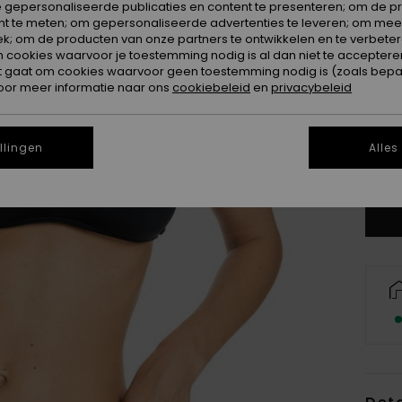
 gepersonaliseerde publicaties en content te presenteren; om de pr
nt te meten; om gepersonaliseerde advertenties te leveren; om meer
k; om de producten van onze partners te ontwikkelen en te verbetere
ookies waarvoor je toestemming nodig is al dan niet te accepteren
t gaat om cookies waarvoor geen toestemming nodig is (zoals bepa
oor meer informatie naar ons
cookiebeleid
en
privacybeleid
X
llingen
Alles
Zi