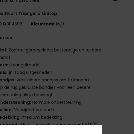
ils & functies
 Zwart Triangel bikinitop
RJX304596
Kleurcode
kvj0
erken
tof:
Zachte, gerecyclede, bestendige en rekbare
nstof
orm:
triangelmodel
alslijn:
Laag uitgesneden
andjes:
verstelbare bandjes om te knopen
p de rug gekruiste bandjes voor een betere
rsteuning als je beweegt
ndersteuning:
Normale ondersteuning
ulling:
Verwijderbare pads
edekking:
medium bedekking
upmaat:
Meest geschikt voor cupmaat A/B/C
luiting:
Geknoopt