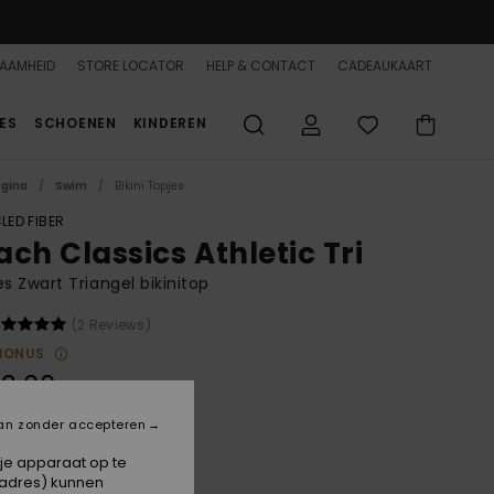
AAMHEID
STORE LOCATOR
HELP & CONTACT
CADEAUKAART
ES
SCHOENEN
KINDEREN
agina
Swim
Bikini Topjes
LED FIBER
ach Classics Athletic Tri
 Zwart Triangel bikinitop
(2 Reviews)
BONUS
3,00
an zonder accepteren
Anthracite
 je apparaat op te
-adres) kunnen