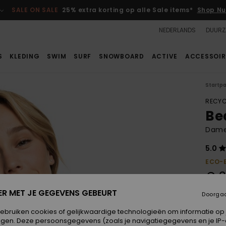
SALE ON SALE
25% extra korting op alle Sale items*
Shop Nu
NEDERLANDS
DUURZ
S
KLEDING
SWIM
SURF
SNOWBOARD
ACTIVE
ACCESSOIR
Startp
RECYC
Be
Dames
5.0
ECO-
€ 3
ER MET JE GEGEVENS GEBEURT
Doorga
Kleur
gebruiken cookies of gelijkwaardige technologieën om informatie op
egen. Deze persoonsgegevens (zoals je navigatiegegevens en je IP