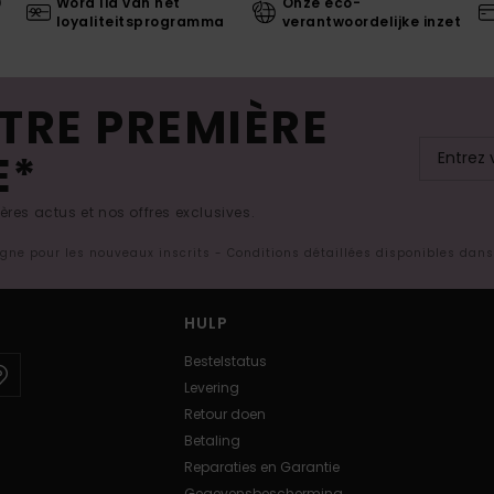
0
Word lid van het
Onze eco-
loyaliteitsprogramma
verantwoordelijke inzet
TRE PREMIÈRE
E*
res actus et nos offres exclusives.
ligne pour les nouveaux inscrits - Conditions détaillées disponibles dan
HULP
Bestelstatus
Levering
Retour doen
Betaling
Reparaties en Garantie
Gegevensbescherming