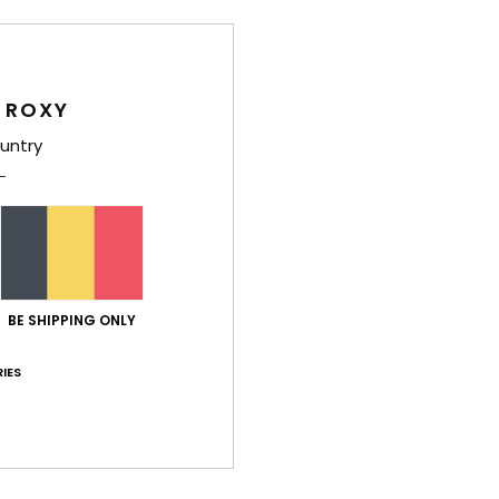
B
Same
elast
 ROXY
untry
Bez
BE SHIPPING ONLY
IES
Gemiddelde score
5.0
/5