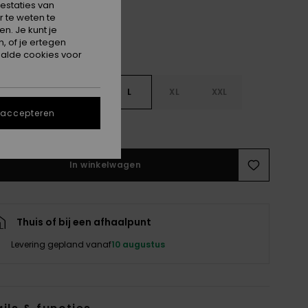
estaties van
 te weten te
n. Je kunt je
, of je ertegen
alde cookies voor
S
S
M
L
XL
XXL
 accepteren
e maattabel
In winkelwagen
Thuis of bij een afhaalpunt
Levering gepland vanaf
10 augustus