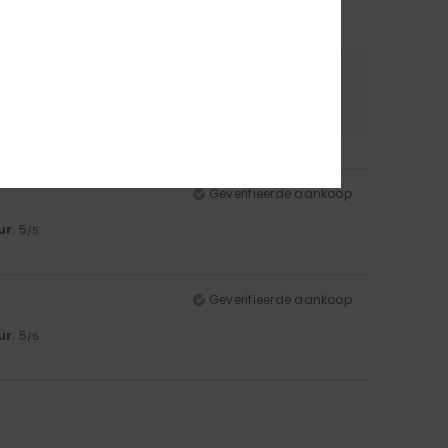
riaal
Kleur
.0
5.0
Geverifieerde aankoop
ur
: 5
/5
Geverifieerde aankoop
ur
: 5
/5