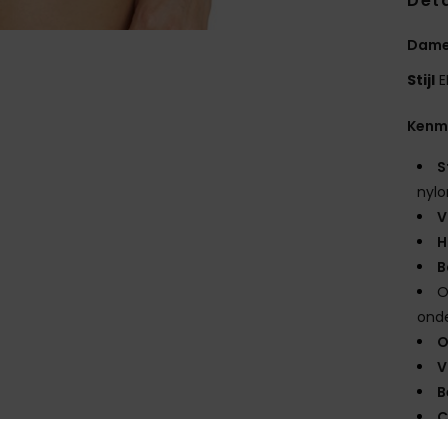
Deta
Dames
Stijl
E
Kenm
S
nylo
V
H
B
O
onde
O
V
B
C
S