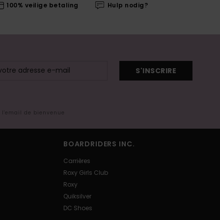
100% veilige betaling
Hulp nodig?
S'INSCRIRE
s l'email de bienvenue
BOARDRIDERS INC.
Carrières
Roxy Girls Club
Roxy
Quiksilver
DC Shoes