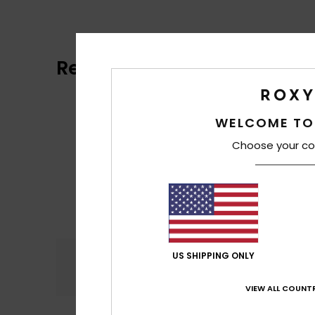
Reviews van klanten
WELCOME TO
Choose your co
Comfort
Prijs
US SHIPPING ONLY
4.5
VIEW ALL COUNTR