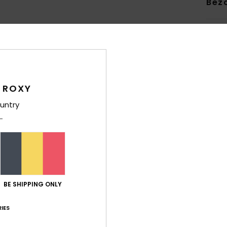
Bez
 ROXY
Gemiddelde score
4.4
untry
/5
gebaseerd op
7 geverifieerde beoordelingen
sinds december 2025
86% van onze klanten bevelen dit product aan
-kwaliteitverhouding
Maat
Mate
BE SHIPPING ONLY
4.1
4
Te klein
Te groot
IES