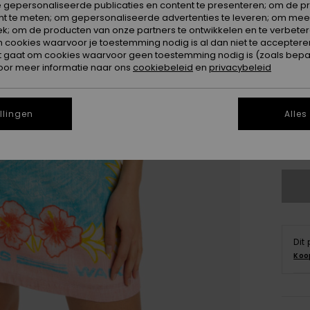
 gepersonaliseerde publicaties en content te presenteren; om de pr
nt te meten; om gepersonaliseerde advertenties te leveren; om meer
k; om de producten van onze partners te ontwikkelen en te verbetere
ookies waarvoor je toestemming nodig is al dan niet te accepteren
t gaat om cookies waarvoor geen toestemming nodig is (zoals bepa
oor meer informatie naar ons
cookiebeleid
en
privacybeleid
X
llingen
Alles
Zi
Dit
Koo