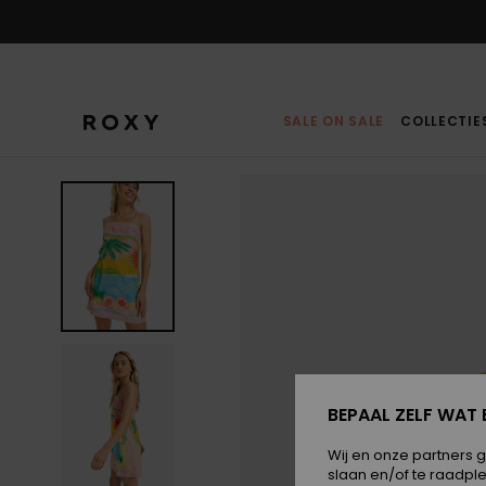
Ga
naar
Productinformatie
SALE ON SALE
COLLECTIE
BEPAAL ZELF WAT 
Wij en onze partners 
slaan en/of te raadpl