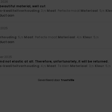
i 2026
 beautiful material, well cut
js-kwaliteitverhouding
: 3
Maat
: Perfecte maat
Materiaal
: 5
Kle
/5
/5
oduct aan
 2025
verhouding
: 5
Maat
: Perfecte maat
Materiaal
: 4
Kleur
: 5
/5
/5
/5
oduct aan
er 2025
and not elastic at all. Therefore, unfortunately, it will be returned.
js-kwaliteitverhouding
: 4
Maat
: Te klein
Materiaal
: 3
Kleur
: 5
/5
/5
/5
Geverifieerd door
TrustVille