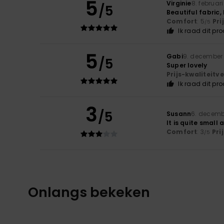
5
Virginie
8. februar
/5
Beautiful fabric,
Comfort
: 5
Pri
/5
Ik raad dit pr
5
Gabi
9. december
/5
Super lovely
Prijs-kwaliteit
Ik raad dit pr
3
/5
Susann
6. decemb
It is quite small 
Comfort
: 3
Pri
/5
Onlangs bekeken