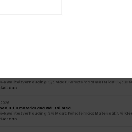
ely and the pattern is exactly as I expected
js-kwaliteitverhouding
: 5
Maat
: Perfecte maat
Materiaal
: 5
Kle
/5
/5
oduct aan
i 2026
bit big for an XS
js-kwaliteitverhouding
: 4
Maat
: Groot
Materiaal
: 4
Kleur
: 5
/5
/5
/5
oduct aan
2026
js-kwaliteitverhouding
: 5
Maat
: Perfecte maat
Materiaal
: 5
Kle
/5
/5
oduct aan
i 2026
 beautiful material and well tailored
js-kwaliteitverhouding
: 3
Maat
: Perfecte maat
Materiaal
: 5
Kle
/5
/5
oduct aan