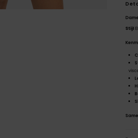
Deta
Dames
Stijl
E
Kenm
C
S
visc
L
H
B
S
Same