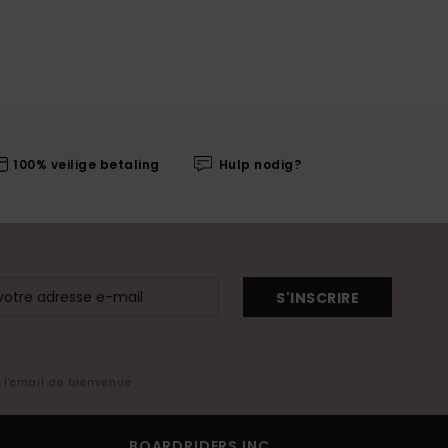
100% veilige betaling
Hulp nodig?
S'INSCRIRE
s l'email de bienvenue
BOARDRIDERS INC.