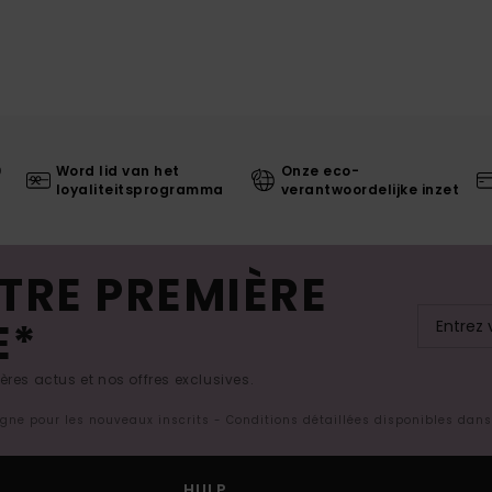
0
Word lid van het
Onze eco-
loyaliteitsprogramma
verantwoordelijke inzet
TRE PREMIÈRE
E*
res actus et nos offres exclusives.
ligne pour les nouveaux inscrits - Conditions détaillées disponibles dan
HULP