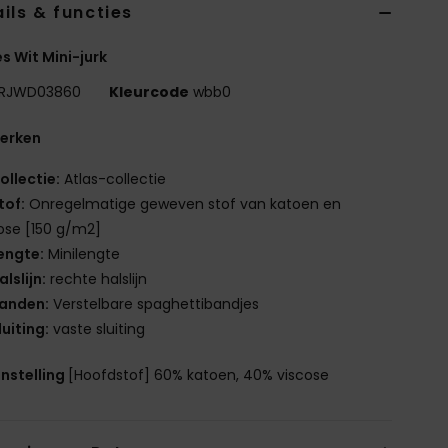
ils & functies
 Wit Mini-jurk
RJWD03860
Kleurcode
wbb0
erken
ollectie:
Atlas-collectie
tof:
Onregelmatige geweven stof van katoen en
ose [150 g/m2]
engte:
Minilengte
alslijn:
rechte halslijn
anden:
Verstelbare spaghettibandjes
luiting:
vaste sluiting
nstelling
[Hoofdstof] 60% katoen, 40% viscose