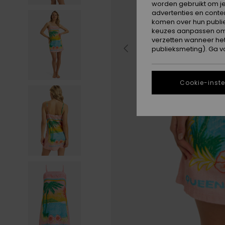
worden gebruikt om je
advertenties en conte
komen over hun publie
keuzes aanpassen om c
verzetten wanneer he
publieksmeting). Ga v
Cookie-inste