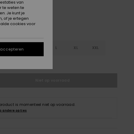
estaties van
 te weten te
n. Je kunt je
, of je ertegen
alde cookies voor
S
S
M
L
XL
XXL
 accepteren
e maattabel
Niet op voorraad
 product is momenteel niet op voorraad.
p andere opties