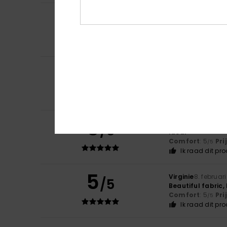
4
CELINE
9. juli 2026
/5
The fabric is lov
Comfort
: 5
Pri
/5
Ik raad dit pr
4
Myriam
19. februar
/5
Nice dress, but a 
Comfort
: 4
Pri
/5
Ik raad dit pr
5
Gada
11. februari 
/5
Ideal
Comfort
: 5
Pri
/5
Ik raad dit pr
5
Virginie
8. februar
/5
Beautiful fabric,
Comfort
: 5
Pri
/5
Ik raad dit pr