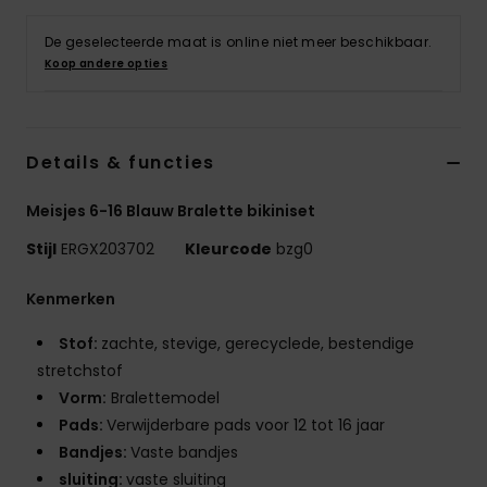
Kleding
De geselecteerde maat is online niet meer beschikbaar.
Koop andere opties
Accessoi
Schoene
Details & functies
Fitness
Meisjes 6-16 Blauw Bralette bikiniset
Stijl
ERGX203702
Kleurcode
bzg0
Snow
Kenmerken
Stof:
zachte, stevige, gerecyclede, bestendige
stretchstof
Vorm:
Bralettemodel
Pads:
Verwijderbare pads voor 12 tot 16 jaar
Bandjes:
Vaste bandjes
sluiting:
vaste sluiting