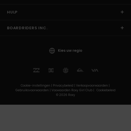
HULP
BOARDRIDERS INC.
Kies uw regio
Cookie-instellingen |
Privacybeleid |
Verkoopvoorwaarden |
Gebruiksvoorwaarden |
Voowaarden Roxy Girl Club |
Cookiebeleid
© 2026 Roxy