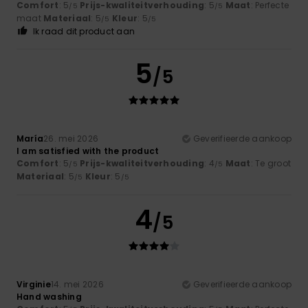
Comfort
: 5
Prijs-kwaliteitverhouding
: 5
Maat
: Perfecte
/5
/5
maat
Materiaal
: 5
Kleur
: 5
/5
/5
Ik raad dit product aan
5
/5
María
26. mei 2026
Geverifieerde aankoop
I am satisfied with the product
Comfort
: 5
Prijs-kwaliteitverhouding
: 4
Maat
: Te groot
/5
/5
Materiaal
: 5
Kleur
: 5
/5
/5
4
/5
Virginie
14. mei 2026
Geverifieerde aankoop
Hand washing