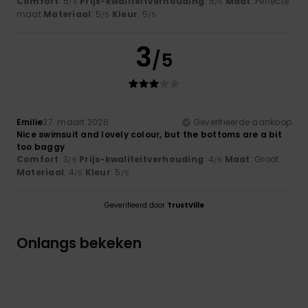
Comfort
: 5
Prijs-kwaliteitverhouding
: 5
Maat
: Perfecte
/5
/5
maat
Materiaal
: 5
Kleur
: 5
/5
/5
3
/5
Emilie
27. maart 2026
Geverifieerde aankoop
Nice swimsuit and lovely colour, but the bottoms are a bit
too baggy
Comfort
: 3
Prijs-kwaliteitverhouding
: 4
Maat
: Groot
/5
/5
Materiaal
: 4
Kleur
: 5
/5
/5
Geverifieerd door
TrustVille
Onlangs bekeken