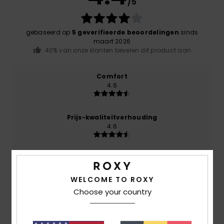
/5
gebaseerd op
5 geverifieerde beoordelingen
sinds
maart 2026
40% van onze klanten bevelen dit product aan
Comfort
4.6
Prijs-kwaliteitverhouding
4.6
Maat
Materiaal
4.8
Te klein
Te groot
WELCOME TO ROXY
Choose your country
Kleur
5.0