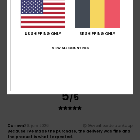
5
/5
US SHIPPING ONLY
BE SHIPPING ONLY
VIEW ALL COUNTRIES
Lucie
7. juli 2026
Geverifieerde aankoop
Meets expectations
Comfort
: 5
Prijs-kwaliteitverhouding
: 5
Maat
: Perfecte
/5
/5
maat
Materiaal
: 5
Kleur
: 5
/5
/5
Ik raad dit product aan
5
/5
Carmen
26. juni 2026
Geverifieerde aankoop
Because I’ve made the purchase, the delivery was fine and
the product is what I expected.