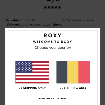
Mafalda
4. juli 2026
Geverifieerde aankoop
It’s lovely and made of good fabric.
Comfort
: 5
Prijs-kwaliteitverhouding
: 3
Materiaal
: 5
/5
/5
/5
Kleur
: 5
/5
Ik raad dit product aan
WELCOME TO ROXY
Choose your country
5
/5
Isabelle
15. juni 2026
Geverifieerde aankoop
A spacious bag with a lovely colour and pattern
Prijs-kwaliteitverhouding
: 5
Maat
: Perfecte maat
Kleur
:
/5
5
US SHIPPING ONLY
BE SHIPPING ONLY
/5
Ik raad dit product aan
VIEW ALL COUNTRIES