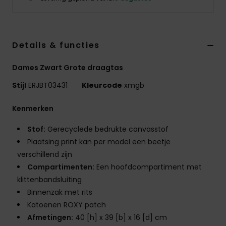
Kleding
Accessoi
Details & functies
Schoene
Dames Zwart Grote draagtas
Stijl
ERJBT03431
Kleurcode
xmgb
Fitness
Kenmerken
Snow
Stof:
Gerecyclede bedrukte canvasstof
Plaatsing print kan per model een beetje
verschillend zijn
Compartimenten:
Een hoofdcompartiment met
klittenbandsluiting
Binnenzak met rits
Katoenen ROXY patch
Afmetingen:
40 [h] x 39 [b] x 16 [d] cm