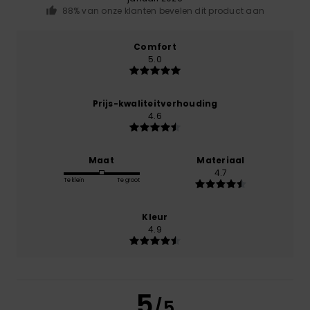
88% van onze klanten bevelen dit product aan
Comfort
5.0
Prijs-kwaliteitverhouding
4.6
Maat
Materiaal
4.7
Te klein
Te groot
Kleur
4.9
5
/5