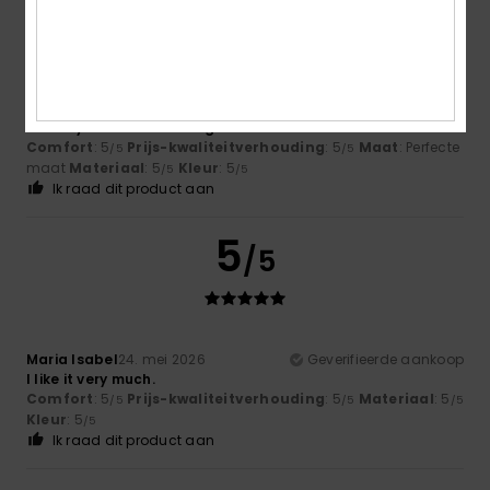
5
/5
-Starr
15. juni 2026
Geverifieerde aankoop
A lovely-sized beach bag.
Comfort
: 5
Prijs-kwaliteitverhouding
: 5
Maat
: Perfecte
/5
/5
maat
Materiaal
: 5
Kleur
: 5
/5
/5
Ik raad dit product aan
5
/5
Maria Isabel
24. mei 2026
Geverifieerde aankoop
I like it very much.
Comfort
: 5
Prijs-kwaliteitverhouding
: 5
Materiaal
: 5
/5
/5
/5
Kleur
: 5
/5
Ik raad dit product aan