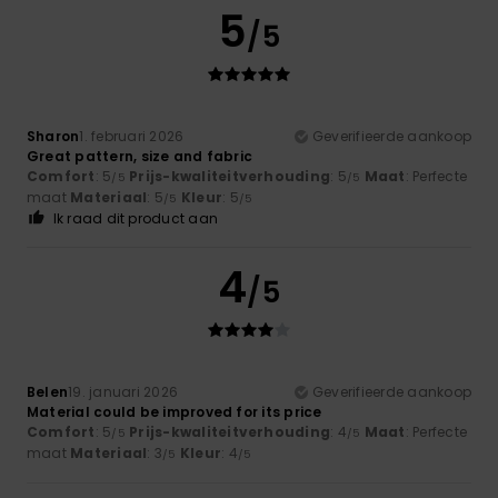
5
/5
Sharon
1. februari 2026
Geverifieerde aankoop
Great pattern, size and fabric
Comfort
: 5
Prijs-kwaliteitverhouding
: 5
Maat
: Perfecte
/5
/5
maat
Materiaal
: 5
Kleur
: 5
/5
/5
Ik raad dit product aan
4
/5
Belen
19. januari 2026
Geverifieerde aankoop
Material could be improved for its price
Comfort
: 5
Prijs-kwaliteitverhouding
: 4
Maat
: Perfecte
/5
/5
maat
Materiaal
: 3
Kleur
: 4
/5
/5