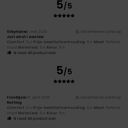
5
/5
Stéphanie
2. mei 2026
Geverifieerde aankoop
Just what I wanted
Comfort
: 5
Prijs-kwaliteitverhouding
: 5
Maat
: Perfecte
/5
/5
maat
Materiaal
: 5
Kleur
: 5
/5
/5
Ik raad dit product aan
5
/5
Franã§ois
20. april 2026
Geverifieerde aankoop
Nothing
Comfort
: 5
Prijs-kwaliteitverhouding
: 5
Maat
: Perfecte
/5
/5
maat
Materiaal
: 5
Kleur
: 5
/5
/5
Ik raad dit product aan