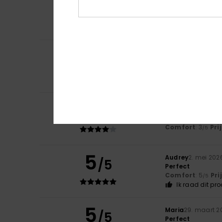
3
/5
Beatrice
13. juni 2
It looks really ni
Comfort
: 3
Pri
/5
4
Catherine
25. mei
/5
I'm happy with t
Comfort
: 4
Pri
/5
Ik raad dit pr
4
/5
Edith
15. mei 2026
Trendy look
Comfort
: 3
Pri
/5
5
Audrey
2. mei 202
/5
Perfect
Comfort
: 5
Pri
/5
Ik raad dit pr
5
Maria
29. maart 2
/5
Perfect