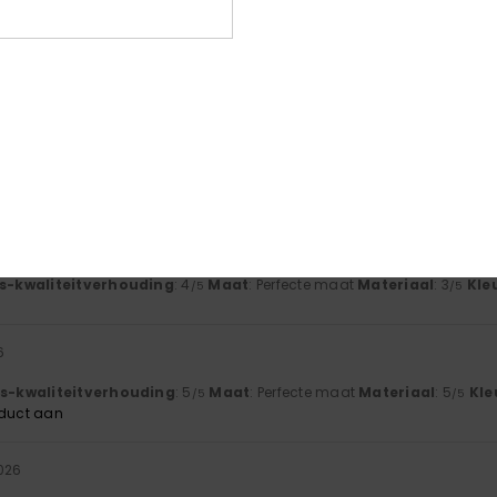
026
ce, but the strap on top is a bit loose, so it doesn’t stay in place very
js-kwaliteitverhouding
: 3
Maat
: Groot
Materiaal
: 3
Kleur
: 5
/5
/5
/5
 2026
he product
js-kwaliteitverhouding
: 4
Maat
: Perfecte maat
Materiaal
: 4
/5
/5
oduct aan
js-kwaliteitverhouding
: 4
Maat
: Perfecte maat
Materiaal
: 3
Kle
/5
/5
6
js-kwaliteitverhouding
: 5
Maat
: Perfecte maat
Materiaal
: 5
Kle
/5
/5
oduct aan
026