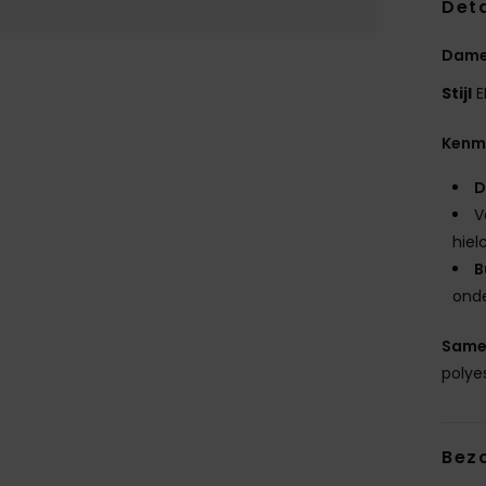
Deta
Dame
Stijl
E
Kenm
D
V
hiel
B
ond
Same
polye
Bez