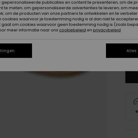
 gepersonaliseerde publicaties en content te presenteren; om de pr
nt te meten; om gepersonaliseerde advertenties te leveren; om meer
k; om de producten van onze partners te ontwikkelen en te verbetere
ookies waarvoor je toestemming nodig is al dan niet te accepteren
t gaat om cookies waarvoor geen toestemming nodig is (zoals bepa
3
oor meer informatie naar ons
cookiebeleid
en
privacybeleid
4
llingen
Alles
Zi