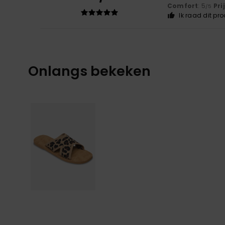
Comfort
: 5
Pri
/5
Ik raad dit pr
Onlangs bekeken