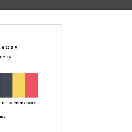
Gemiddelde score
 ROXY
4.2
untry
/5
gebaseerd op
5 geverifieerde beoordelingen
sinds maart 2026
60% van onze klanten bevelen dit product aan
-kwaliteitverhouding
Maat
Mate
4.2
4
BE SHIPPING ONLY
Te klein
Te groot
IES