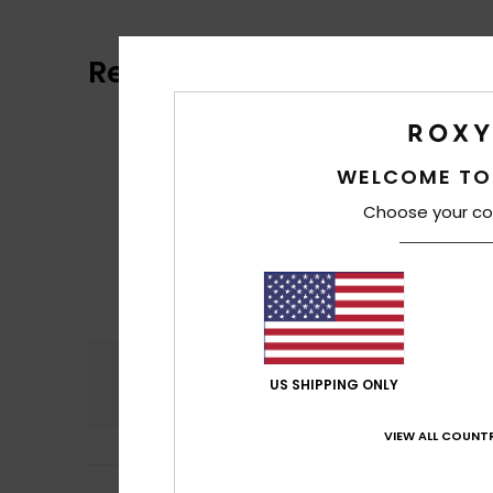
Reviews van klanten
WELCOME TO
Choose your co
Comfort
Prijs
4.0
US SHIPPING ONLY
VIEW ALL COUNTR