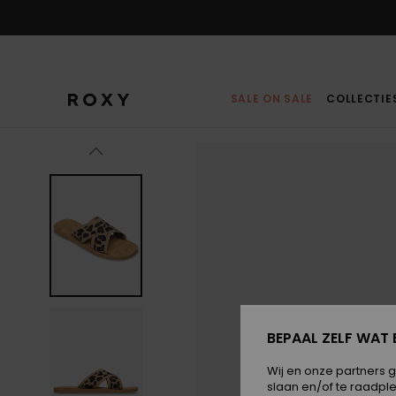
Ga
naar
Productinformatie
SALE ON SALE
COLLECTIE
BEPAAL ZELF WAT 
Wij en onze partners 
slaan en/of te raadpl