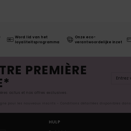
0
Word lid van het
Onze eco-
loyaliteitsprogramma
verantwoordelijke inzet
TRE PREMIÈRE
E*
res actus et nos offres exclusives.
ligne pour les nouveaux inscrits - Conditions détaillées disponibles dan
HULP