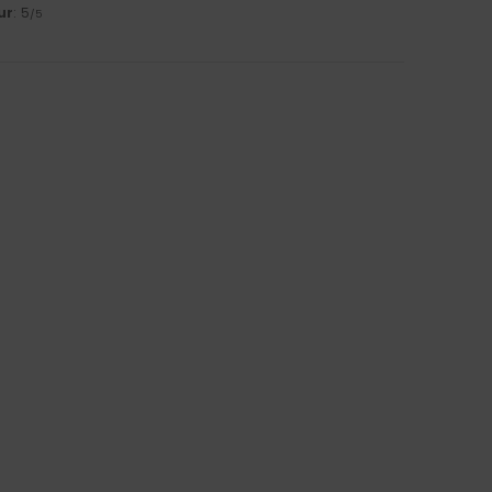
ur
: 5
/5