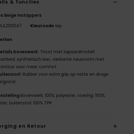
ils & functies
s Beige Instappers
RJL200047
Kleurcode
lep
erken
etails bovenwerk:
Tricot met luipaardmotief
oetbed: synthetisch leer, vierkante neusvorm met
contour voor meer comfort
uitenzool:
Rubber voor extra grip op natte en droge
ergrond
nstelling
Bovenwerk: 100% polyester, voering: 100%
ster, buitenzool: 100% TPR
orging en Retour