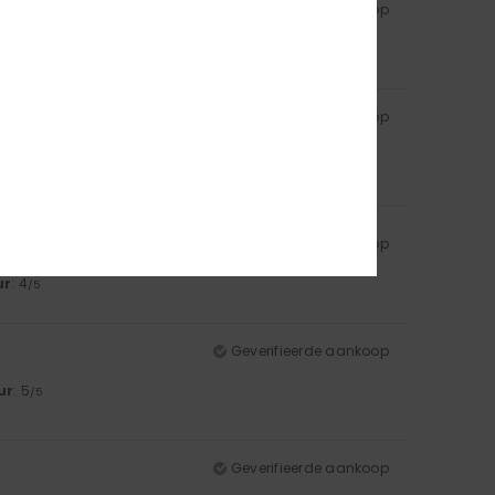
Geverifieerde aankoop
 well
Geverifieerde aankoop
Geverifieerde aankoop
ur
: 4
/5
Geverifieerde aankoop
ur
: 5
/5
Geverifieerde aankoop