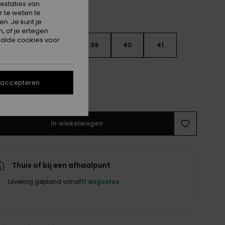
estaties van
 te weten te
n. Je kunt je
, of je ertegen
alde cookies voor
6
37
38
39
40
41
2
 accepteren
e maattabel
In winkelwagen
Thuis of bij een afhaalpunt
Levering gepland vanaf
11 augustus