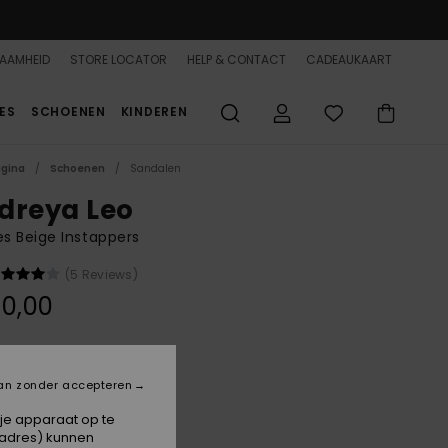
AAMHEID
STORE LOCATOR
HELP & CONTACT
CADEAUKAART
ES
SCHOENEN
KINDEREN
agina
Schoenen
Sandalen
dreya Leo
s Beige Instappers
(5 Reviews)
0,00
Leopard Print
an zonder accepteren
 je apparaat op te
-adres) kunnen