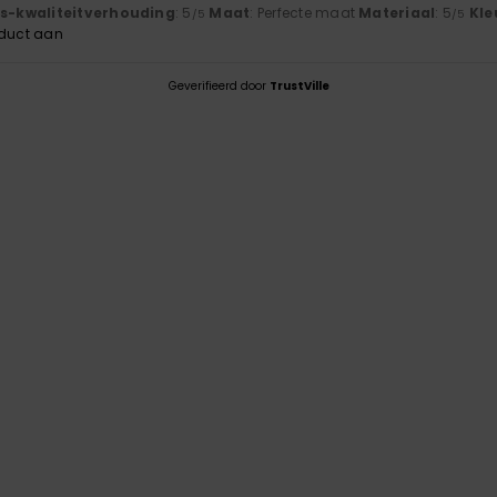
js-kwaliteitverhouding
: 5
Maat
: Perfecte maat
Materiaal
: 5
Kle
/5
/5
oduct aan
Geverifieerd door
TrustVille