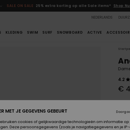
SALE ON SALE
25% extra korting op alle Sale items*
Shop Nu
NEDERLANDS
DUURZ
S
KLEDING
SWIM
SURF
SNOWBOARD
ACTIVE
ACCESSOIR
Startp
An
Dame
4.2
€ 4
Kleur
ER MET JE GEGEVENS GEBEURT
Doorga
gebruiken cookies of gelijkwaardige technologieën om informatie op
egen. Deze persoonsgegevens (zoals je navigatiegegevens en je IP