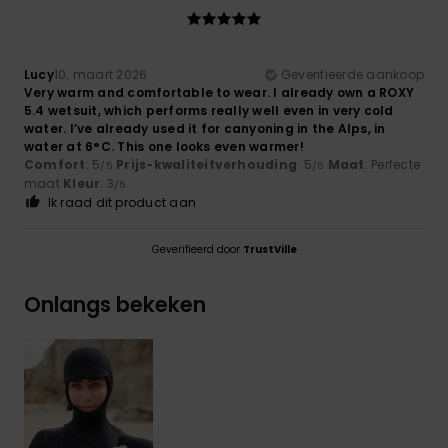
Lucy
10. maart 2026
Geverifieerde aankoop
Very warm and comfortable to wear. I already own a ROXY
5.4 wetsuit, which performs really well even in very cold
water. I’ve already used it for canyoning in the Alps, in
water at 6°C. This one looks even warmer!
Comfort
: 5
Prijs-kwaliteitverhouding
: 5
Maat
: Perfecte
/5
/5
maat
Kleur
: 3
/5
Ik raad dit product aan
Geverifieerd door
TrustVille
Onlangs bekeken