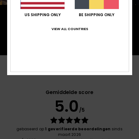
PrimaLoft® bestaat uit superfijne vezels die warmte
US SHIPPING ONLY
BE SHIPPING ONLY
efficiënt vasthouden, zodat je optimaal geïsoleerd
blijft. Het materiaal is gemaakt van 100%
VIEW ALL COUNTRIES
gerecyclede consumentenvezels en is biologisch
afbreekbaar.
Reviews van klanten
Gemiddelde score
5.0
/5
gebaseerd op
1 geverifieerde beoordelingen
sinds
maart 2026