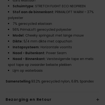
6,8% elastaan
Schuimtype:
STRETCH FLIGHT ECO NEOPREEN
Stof aan de binnenkant:
PRIMALOFT WARM - 37%
polyester
7% gerecycled elastaan
56% PrimaLoft gerecycled polyester
Model:
Cheeky springsuit met lange mouw
Dikte:
5/4 mm dikte met capuchon
Instapsysteem:
Horizontale voorrits
Naad - Buitenkant:
Power Seam
Naad - Binnenkant:
Verstevigende tape en melo
spot tape op zwaarder belaste plekken
Lijm op waterbasis
Samenstelling
93.2% gerecycled nylon, 6.8% Spandex
Bezorging en Retour