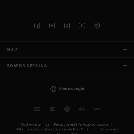
HULP
BOARDRIDERS INC.
Kies uw regio
Cookie-instellingen |
Privacybeleid |
Verkoopvoorwaarden |
Gebruiksvoorwaarden |
Voowaarden Roxy Girl Club |
Cookiebeleid