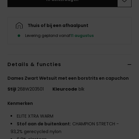
Kleding
Accessoi
Thuis of bij een afhaalpunt
Levering gepland vanaf
11 augustus
Schoene
Fitness
Details & functies
Snow
Dames Zwart Wetsuit met een borstrits en capuchon
Stijl
26BW203501
Kleurcode
blk
Kenmerken
ELITE XTRA WARM
Stof aan de buitenkant:
CHAMPION STRETCH -
93,2% gerecycled nylon