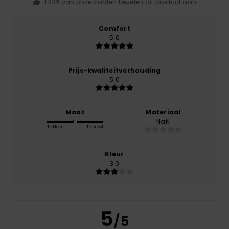
100% van onze klanten bevelen dit product aan
Comfort
5.0
Prijs-kwaliteitverhouding
5.0
Maat
Materiaal
NaN
Te klein
Te groot
Kleur
3.0
5
/5