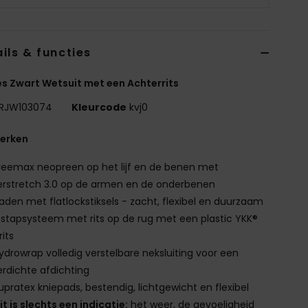
ils & functies
 Zwart Wetsuit met een Achterrits
RJW103074
Kleurcode
kvj0
erken
reemax neopreen op het lijf en de benen met
rstretch 3.0 op de armen en de onderbenen
aden met flatlockstiksels - zacht, flexibel en duurzaam
nstapsysteem met rits op de rug met een plastic YKK®
rits
ydrowrap volledig verstelbare neksluiting voor een
rdichte afdichting
upratex kniepads, bestendig, lichtgewicht en flexibel
it is slechts een indicatie:
het weer, de gevoeligheid