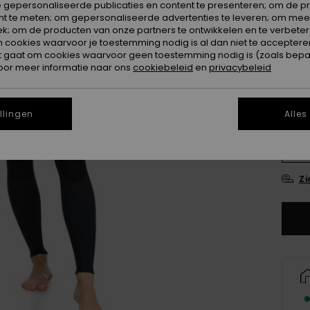
 gepersonaliseerde publicaties en content te presenteren; om de pr
nt te meten; om gepersonaliseerde advertenties te leveren; om meer
k; om de producten van onze partners te ontwikkelen en te verbetere
ookies waarvoor je toestemming nodig is al dan niet te accepteren
t gaat om cookies waarvoor geen toestemming nodig is (zoals bepa
oor meer informatie naar ons
cookiebeleid
en
privacybeleid
2
llingen
Alles
14
Zi