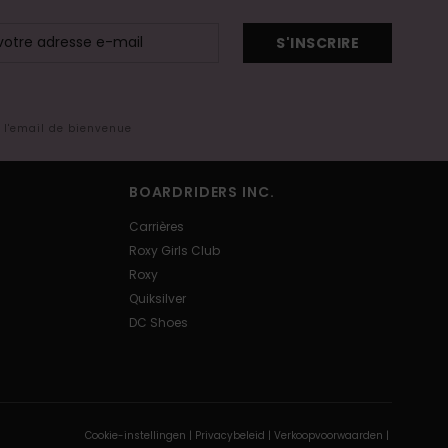
S'INSCRIRE
s l'email de bienvenue
BOARDRIDERS INC.
Carrières
Roxy Girls Club
Roxy
Quiksilver
DC Shoes
Cookie-instellingen |
Privacybeleid |
Verkoopvoorwaarden |