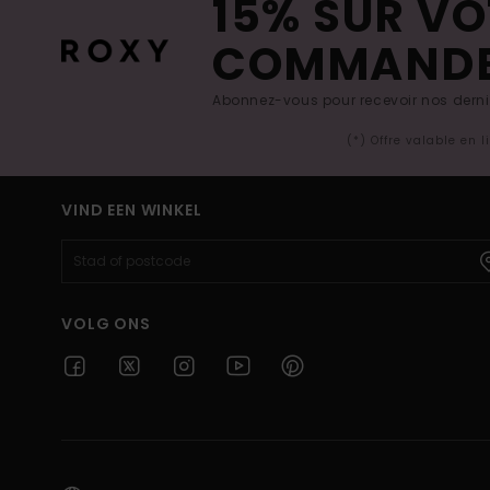
15% SUR VO
COMMAND
Abonnez-vous pour recevoir nos derniè
(*) Offre valable en 
VIND EEN WINKEL
VOLG ONS