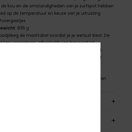
 de kou en de omstandigheden van je surfspot hebben
oed op de temperatuur en keuze van je uitrusting
fvoergaatjes
ewicht:
836 g
aadpleeg de maattabel voordat je je wetsuit kiest. De
 kan veranderen, afhankelijk van het product
m mij te verzorgen: na elk gebruik afspoelen met
nwater, binnenstebuiten en buiten direct zonlicht
en.
nstelling
[Hoofdmateriaal] 83% nylon, 17% elastaan
orging en Retour
antie