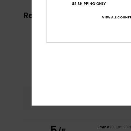
US SHIPPING ONLY
Reviews van klanten
VIEW ALL COUNTR
Comfort
Prijs
4.0
5
Emma
28. juni 202