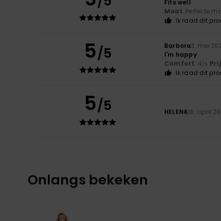
/5
Fits well
Maat
: Perfecte 
Ik raad dit pr
5
Barbora
3. mei 20
/5
I'm happy
Comfort
: 4
Pri
/5
Ik raad dit pr
5
/5
HELENA
16. april 2
Onlangs bekeken