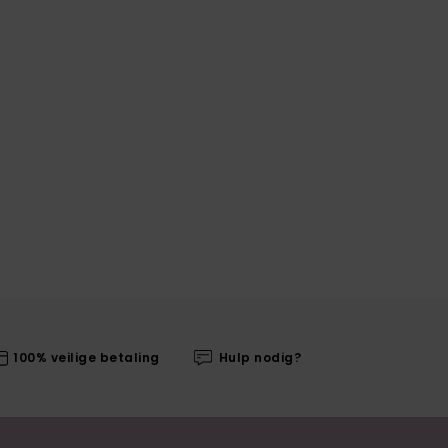
100% veilige betaling
Hulp nodig?