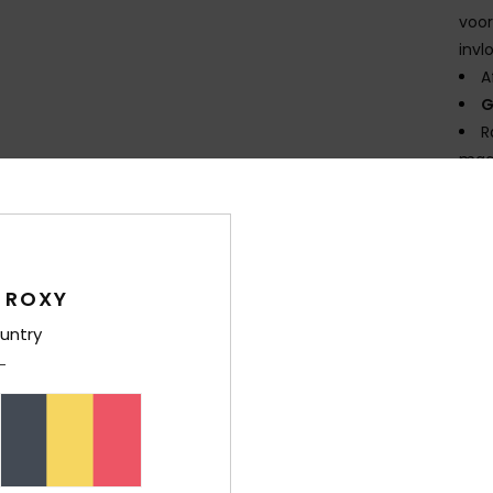
voor
invl
A
G
R
maat
O
kraa
drog
Same
 ROXY
untry
Bez
Gar