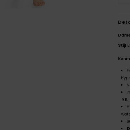
Deta
Dames
Stijl
E
Kenm
F
Hype
N
I
#10 
H
wate
S
D