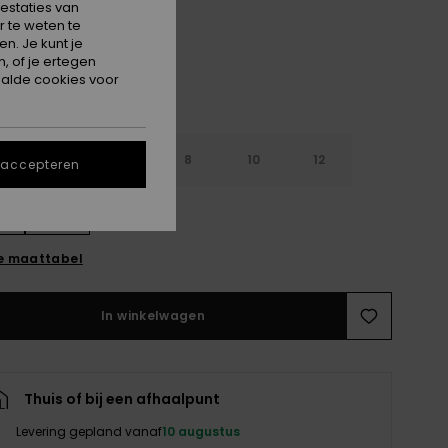
estaties van
 te weten te
n. Je kunt je
, of je ertegen
alde cookies voor
4
6
8
10
12
 accepteren
16
e maattabel
In winkelwagen
Thuis of bij een afhaalpunt
Levering gepland vanaf
10 augustus