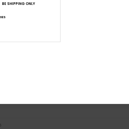
BE SHIPPING ONLY
IES
Gemiddelde score
5.0
/5
gebaseerd op
3 geverifieerde beoordelingen
sinds april 2026
67% van onze klanten bevelen dit product aan
-kwaliteitverhouding
Maat
Mate
5.0
N
Te klein
Te groot
6