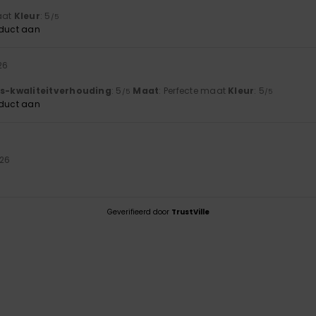
maat
Kleur
: 5
/5
oduct aan
26
js-kwaliteitverhouding
: 5
Maat
: Perfecte maat
Kleur
: 5
/5
/5
oduct aan
026
Geverifieerd door
TrustVille