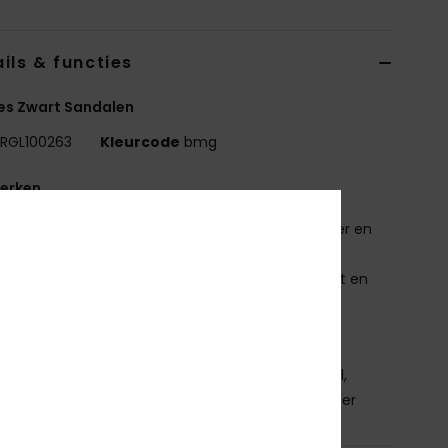
ils & functies
es Zwart Sandalen
RGL100263
Kleurcode
bmg
erken
ovendeel:
TPU bovendeel met geïnjecteerd glitter en
 ROXY-logospeldje
oetbed:
Getextureerd rubber met grafische print en
er
uitenzool:
rubberen buitenzool
nstelling
Bovendeel: 98% synthetisch/2% metaal,
ng: 100% synthetisch / buitenzool: 100% sponsrubber