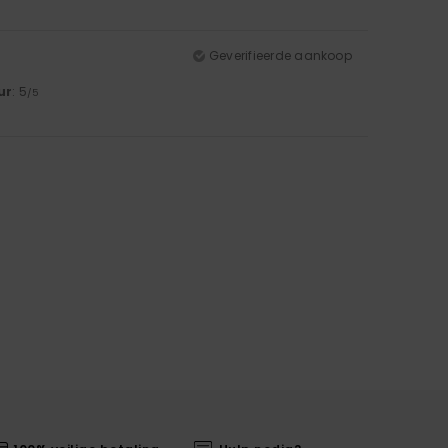
Geverifieerde aankoop
ur
: 5
/5