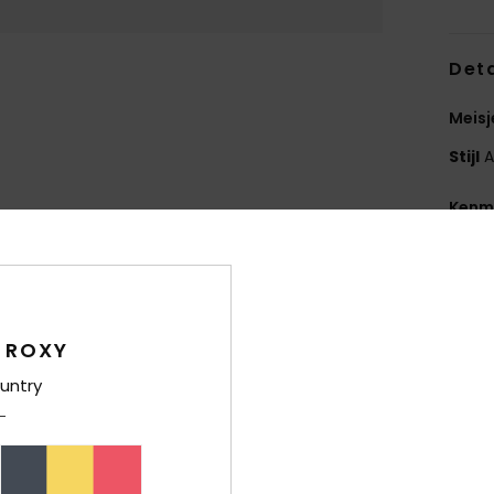
Deta
Meisj
Stijl
A
Kenm
B
een
V
glitt
 ROXY
B
untry
Same
voeri