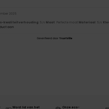
ember 2025
js-kwaliteitverhouding
: 5
Maat
: Perfecte maat
Materiaal
: 5
Kle
/5
/5
oduct aan
Geverifieerd door
TrustVille
0
Word lid van het
Onze eco-