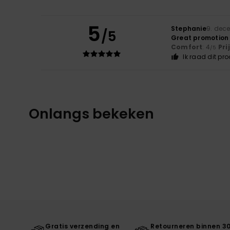
5
Stephanie
9. dec
/5
Great promotion
Comfort
: 4
Pri
/5
Ik raad dit pr
Onlangs bekeken
Gratis verzending en
Retourneren binnen 3