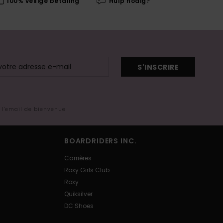
100% veilige betaling
Hulp nodig?
S'INSCRIRE
s l'email de bienvenue
BOARDRIDERS INC.
Carrières
Roxy Girls Club
Roxy
Quiksilver
DC Shoes