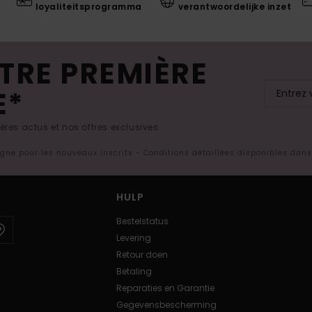
loyaliteitsprogramma
verantwoordelijke inzet
TRE PREMIÈRE
E*
res actus et nos offres exclusives.
ligne pour les nouveaux inscrits - Conditions détaillées disponibles dan
HULP
Bestelstatus
Levering
Retour doen
Betaling
Reparaties en Garantie
Gegevensbescherming