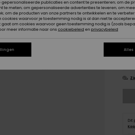
 gepersonaliseerde publicaties en content te presenteren; om de pr
nt te meten; om gepersonaliseerde advertenties te leveren; om meer
k; om de producten van onze partners te ontwikkelen en te verbetere
ookies waarvoor je toestemming nodig is al dan niet te accepteren
t gaat om cookies waarvoor geen toestemming nodig is (zoals bepa
oor meer informatie naar ons
cookiebeleid
en
privacybeleid
28
llingen
Alles
3
Zi
Dit
Koo