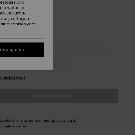
estaties van
 te weten te
n. Je kunt je
, of je ertegen
alde cookies voor
29
30
31
32
33
 accepteren
4
35
36
37
e maattabel
Niet op voorraad
 product is momenteel niet op voorraad.
p andere opties