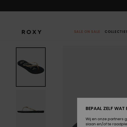
Ga
naar
Productinformatie
SALE ON SALE
COLLECTIE
BEPAAL ZELF WAT 
Wij en onze partners 
slaan en/of te raadpl