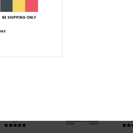
Bez
BE SHIPPING ONLY
IES
Gemiddelde score
5.0
/5
gebaseerd op
1 geverifieerde beoordelingen
sinds december 2025
100% van onze klanten bevelen dit product aan
-kwaliteitverhouding
Maat
Mate
5.0
5
Te klein
Te groot