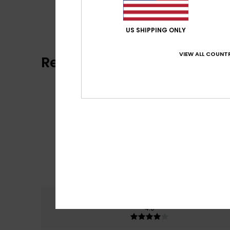
US SHIPPING ONLY
VIEW ALL COUNTR
Reviews van klanten
Comfort
Prijs
4.0