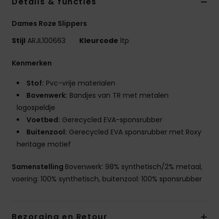
Details & functies
Dames Roze Slippers
Stijl
ARJL100663
Kleurcode
ltp
Kenmerken
Stof:
Pvc-vrije materialen
Bovenwerk:
Bandjes van TR met metalen
logospeldje
Voetbed:
Gerecycled EVA-sponsrubber
Buitenzool:
Gerecycled EVA sponsrubber met Roxy
heritage motief
Samenstelling
Bovenwerk: 98% synthetisch/2% metaal,
voering: 100% synthetisch, buitenzool: 100% sponsrubber
Bezorging en Retour