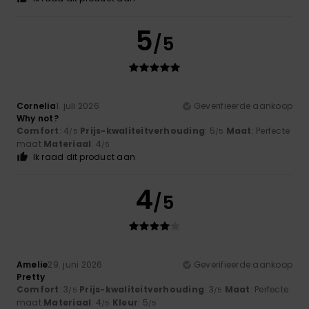
5
/5
Cornelia
1. juli 2026
Geverifieerde aankoop
Why not?
Comfort
: 4
Prijs-kwaliteitverhouding
: 5
Maat
: Perfecte
/5
/5
maat
Materiaal
: 4
/5
Ik raad dit product aan
4
/5
Amelie
29. juni 2026
Geverifieerde aankoop
Pretty
Comfort
: 3
Prijs-kwaliteitverhouding
: 3
Maat
: Perfecte
/5
/5
maat
Materiaal
: 4
Kleur
: 5
/5
/5