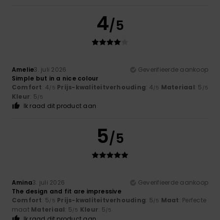
4
/5
Amelie
3. juli 2026
Geverifieerde aankoop
Simple but in a nice colour
Comfort
: 4
Prijs-kwaliteitverhouding
: 4
Materiaal
: 5
/5
/5
/5
Kleur
: 5
/5
Ik raad dit product aan
5
/5
Amina
3. juli 2026
Geverifieerde aankoop
The design and fit are impressive
Comfort
: 5
Prijs-kwaliteitverhouding
: 5
Maat
: Perfecte
/5
/5
maat
Materiaal
: 5
Kleur
: 5
/5
/5
Ik raad dit product aan