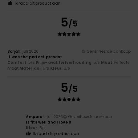
Ik raad dit product aan
5
/5
Borja
6. juli 2026
Geverifieerde aankoop
It was the perfect present
Comfort
: 5
Prijs-kwaliteitverhouding
: 5
Maat
: Perfecte
/5
/5
maat
Materiaal
: 5
Kleur
: 5
/5
/5
5
/5
Amparo
4. juli 2026
Geverifieerde aankoop
It fits well and I love it
Kleur
: 5
/5
Ik raad dit product aan