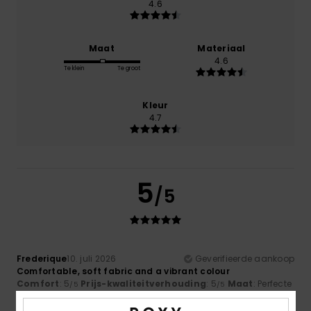
4.6
Maat
Materiaal
4.6
Te klein
Te groot
Kleur
4.7
5
/5
Frederique
10. juli 2026
Geverifieerde aankoop
Comfortable, soft fabric and a vibrant colour
Comfort
: 5
Prijs-kwaliteitverhouding
: 5
Maat
: Perfecte
/5
/5
maat
Materiaal
: 5
Kleur
: 5
/5
/5
Ik raad dit product aan