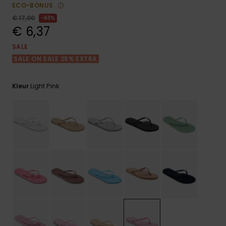
FAQ
Playsuits
tassen
ECO-BONUS
bekijken
Handsch
€ 17,00
63%
STORE LOCATOR
Schultas
& sjaals
€ 6,37
Shorts
Snow
Schoolar
Accessoi
SALE
CADEAUKAART
Hoeden 
SALE ON SALE 25% EXTRA
Rokken
Accessoi
mutsen
VERLANGLIJST
Light Pink
Kleur
Zonnebril
Wetsuits
Rashgua
neopreen
accessoi
Swim