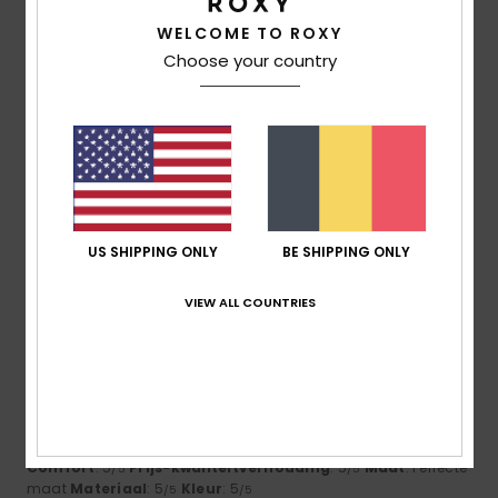
WELCOME TO ROXY
5
Choose your country
/5
Frederic
8. juli 2026
Geverifieerde aankoop
Just what I was looking for
Comfort
: 5
Prijs-kwaliteitverhouding
: 5
Maat
: Perfecte
/5
/5
maat
Materiaal
: 5
Kleur
: 5
/5
/5
US SHIPPING ONLY
BE SHIPPING ONLY
Ik raad dit product aan
5
VIEW ALL COUNTRIES
/5
Carol
7. juli 2026
Geverifieerde aankoop
A slim and elegant flip-flop
Comfort
: 5
Prijs-kwaliteitverhouding
: 5
Maat
: Perfecte
/5
/5
maat
Materiaal
: 5
Kleur
: 5
/5
/5