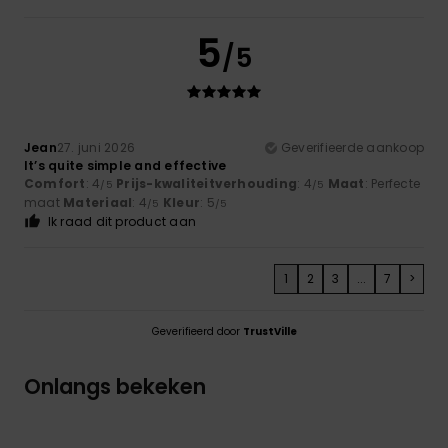
5
/5
Jean
27. juni 2026
Geverifieerde aankoop
It’s quite simple and effective
Comfort
: 4
Prijs-kwaliteitverhouding
: 4
Maat
: Perfecte
/5
/5
maat
Materiaal
: 4
Kleur
: 5
/5
/5
Ik raad dit product aan
1
2
3
...
7
>
Geverifieerd door
TrustVille
Onlangs bekeken