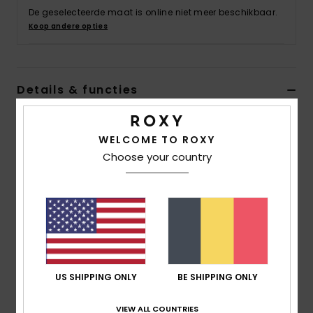
Kleding
De geselecteerde maat is online niet meer beschikbaar.
Koop andere opties
Accessoi
Details & functies
Schoene
Meisjes 6-16 Groen Zwierige bikini
Fitness
WELCOME TO ROXY
Stijl
ERGX203712
Kleurcode
ghm6
Choose your country
Snow
Kenmerken
Stof:
zachte, stevige, gerecyclede, bestendige
stretchstof
Vorm:
Fladderend bikinisetje
Geen vulling
Bandjes:
Verstelbare bandjes met ring en
US SHIPPING ONLY
BE SHIPPING ONLY
schuifsluiting
VIEW ALL COUNTRIES
sluiting:
vaste sluiting