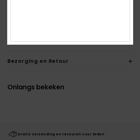
Plaatsing print kan per bikini verschillend zijn
Geborduurd ROXY-logo
Samenstelling
[Hoofdstof] 82% gerecycled polyester,
18% elastaan
Bezorging en Retour
Onlangs bekeken
Gratis verzending en retouren voor leden