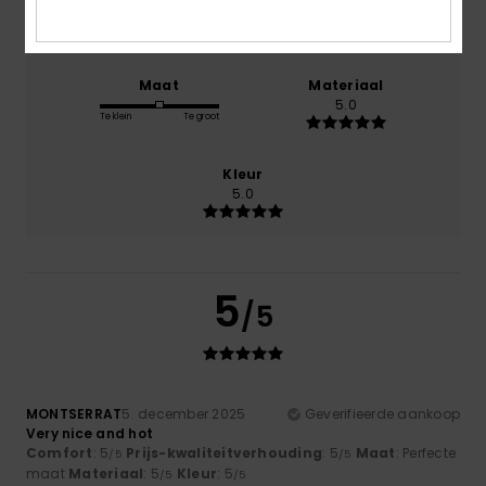
5.0
Maat
Materiaal
5.0
Te klein
Te groot
Kleur
5.0
5
/5
MONTSERRAT
5. december 2025
Geverifieerde aankoop
Very nice and hot
Comfort
: 5
Prijs-kwaliteitverhouding
: 5
Maat
: Perfecte
/5
/5
maat
Materiaal
: 5
Kleur
: 5
/5
/5