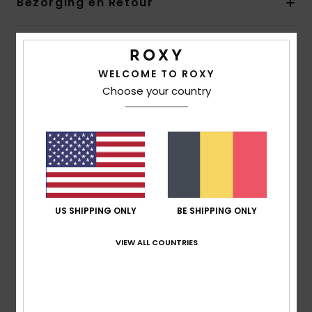
Bezorging en Retour
Reviews van klanten
WELCOME TO ROXY
Choose your country
Gemiddelde score
5.0
/5
gebaseerd op
1 geverifieerde beoordelingen
sinds
december 2025
US SHIPPING ONLY
BE SHIPPING ONLY
0% van onze klanten bevelen dit product aan
VIEW ALL COUNTRIES
Comfort
5.0
Prijs-kwaliteitverhouding