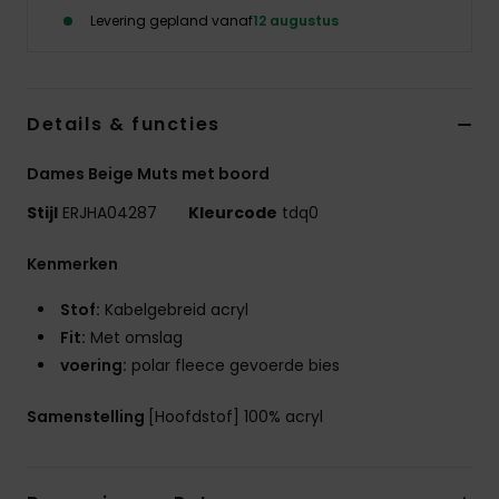
Kleding
Levering gepland vanaf
12 augustus
Accessoi
Details & functies
Schoene
Dames Beige Muts met boord
Fitness
Stijl
ERJHA04287
Kleurcode
tdq0
Kenmerken
Snow
Stof:
Kabelgebreid acryl
Fit:
Met omslag
voering:
polar fleece gevoerde bies
Samenstelling
[Hoofdstof] 100% acryl