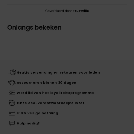
Geverifieerd door
TrustVille
Onlangs bekeken
Gratis verzending en retouren voor leden
Retourneren binnen 30 dagen
Word lid van het loyaliteitsprogramma
Onze eco-verantwoordelijke inzet
100% veilige betaling
Hulp nodig?