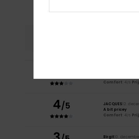
Comfort
Prijs
4.0
3
/5
Client anonyme v
The quality does
Comfort
: 4
Pri
/5
4
/5
JACQUES
12. dec
A bit pricey
Comfort
: 4
Pri
/5
3
/5
Birgit
10. decembe