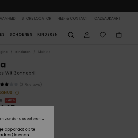
AAMHEID
STORE LOCATOR
HELP & CONTACT
CADEAUKAART
ES
SCHOENEN
KINDEREN
agina
Kinderen
Meisjes
ka
es Wit Zonnebril
(3 Reviews)
BONUS
00
48%
6,25
an zonder accepteren
ON SALE 25% EXTRA
 je apparaat op te
-adres) kunnen