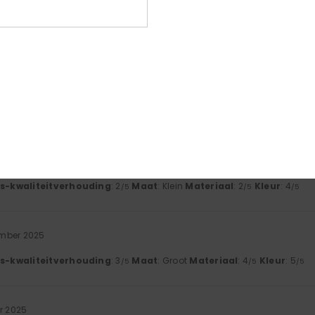
gebaseerd op
3 geverifieerde beoordelingen
sinds december 2025
0% van onze klanten bevelen dit product aan
-kwaliteitverhouding
Maat
Mate
2.7
3
Te klein
Te groot
érifié
27. januari 2026
 not seem to be up to standard.
js-kwaliteitverhouding
: 2
Maat
: Klein
Materiaal
: 2
Kleur
: 4
/5
/5
/5
ember 2025
js-kwaliteitverhouding
: 3
Maat
: Groot
Materiaal
: 4
Kleur
: 5
/5
/5
/5
r 2025