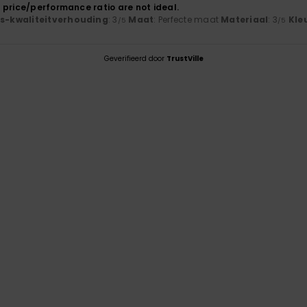
 price/performance ratio are not ideal.
js-kwaliteitverhouding
: 3
Maat
: Perfecte maat
Materiaal
: 3
Kle
/5
/5
Geverifieerd door
TrustVille