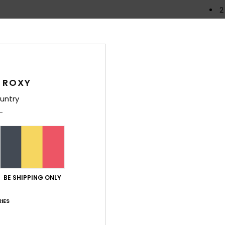
2
D
Same
polyc
 ROXY
Bez
untry
BE SHIPPING ONLY
Gemiddelde score
3.3
IES
/5