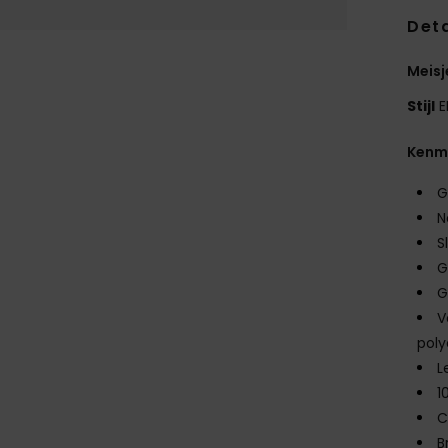
Deta
Meisj
Stijl
E
Kenm
G
N
S
G
G
V
pol
L
1
C
B