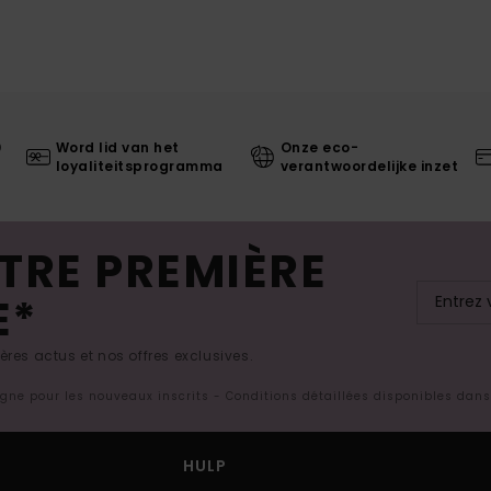
0
Word lid van het
Onze eco-
loyaliteitsprogramma
verantwoordelijke inzet
TRE PREMIÈRE
E*
res actus et nos offres exclusives.
ligne pour les nouveaux inscrits - Conditions détaillées disponibles dan
HULP