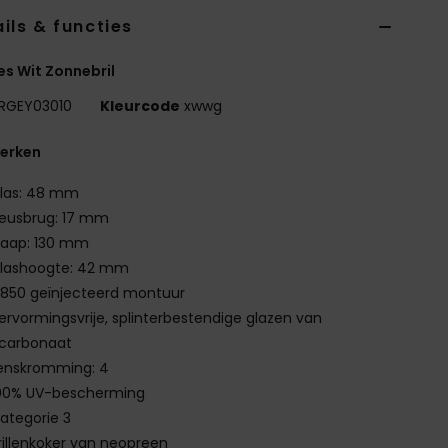
ils & functies
es Wit Zonnebril
RGEY03010
Kleurcode
xwwg
erken
las: 48 mm
eusbrug: 17 mm
laap: 130 mm
lashoogte: 42 mm
850 geïnjecteerd montuur
ervormingsvrije, splinterbestendige glazen van
ycarbonaat
enskromming: 4
00% UV-bescherming
ategorie 3
rillenkoker van neopreen