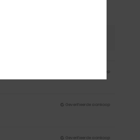
riaal
Kleur
.0
4.3
Geverifieerde aankoop
Geverifieerde aankoop
Geverifieerde aankoop