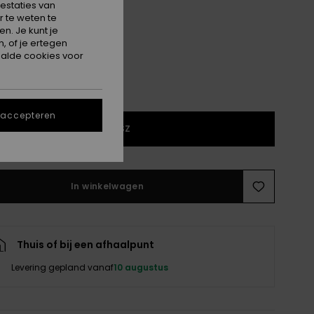
estaties van
Clear/ml Turquoise
 te weten te
n. Je kunt je
, of je ertegen
alde cookies voor
 accepteren
1SZ
In winkelwagen
Thuis of bij een afhaalpunt
Levering gepland vanaf
10 augustus