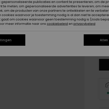
 gepersonaliseerde publicaties en content te presenteren; om de pr
Kleur
nt te meten; om gepersonaliseerde advertenties te leveren; om meer
k; om de producten van onze partners te ontwikkelen en te verbetere
ookies waarvoor je toestemming nodig is al dan niet te accepteren
t gaat om cookies waarvoor geen toestemming nodig is (zoals bepa
oor meer informatie naar ons
cookiebeleid
en
privacybeleid
llingen
Alles