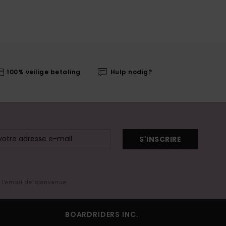
100% veilige betaling
Hulp nodig?
S'INSCRIRE
s l'email de bienvenue
BOARDRIDERS INC.