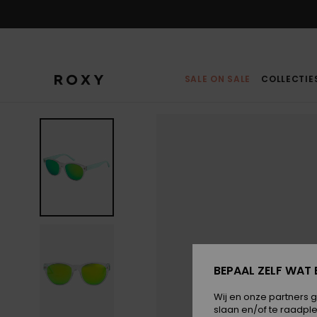
Ga
naar
Productinformatie
SALE ON SALE
COLLECTIE
BEPAAL ZELF WAT 
Wij en onze partners 
slaan en/of te raadpl