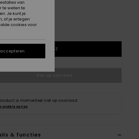
estaties van
 te weten te
n. Je kunt je
, of je ertegen
alde cookies voor
1SZ
 accepteren
Niet op voorraad
 product is momenteel niet op voorraad.
p andere opties
ils & functies