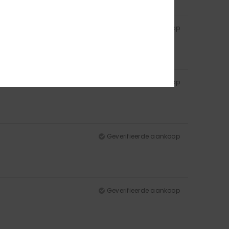
Geverifieerde aankoop
Geverifieerde aankoop
Geverifieerde aankoop
Geverifieerde aankoop