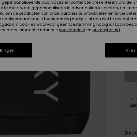
 gepersonaliseerde publicaties en content te presenteren; om de pr
nt te meten; om gepersonaliseerde advertenties te leveren; om meer
k; om de producten van onze partners te ontwikkelen en te verbetere
ookies waarvoor je toestemming nodig is al dan niet te accepteren
t gaat om cookies waarvoor geen toestemming nodig is (zoals bepa
oor meer informatie naar ons
cookiebeleid
en
privacybeleid
llingen
Alles
Dit
Koo
Deta