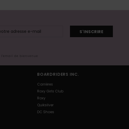
S'INSCRIRE
s l'email de bienvenue
BOARDRIDERS INC.
Carrières
Roxy Girls Club
Roxy
Quiksilver
DC Shoes