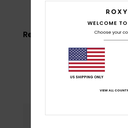
WELCOME TO
Reviews van klanten
Choose your co
US SHIPPING ONLY
VIEW ALL COUNTR
Comfort
Prijs
4.7