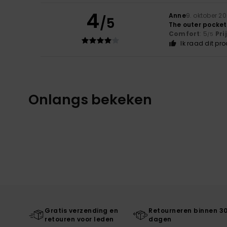
4
Anne
9. oktober 2
/5
The outer pocket 
Comfort
: 5
Pri
/5
Ik raad dit pr
Onlangs bekeken
Gratis verzending en
Retourneren binnen 3
retouren voor leden
dagen