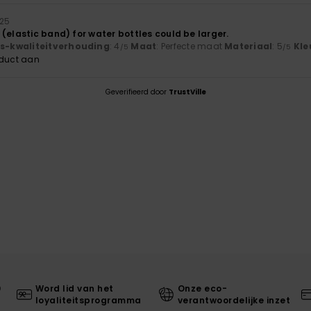
025
(elastic band) for water bottles could be larger.
js-kwaliteitverhouding
: 4
Maat
: Perfecte maat
Materiaal
: 5
Kle
/5
/5
oduct aan
Geverifieerd door
TrustVille
0
Word lid van het
Onze eco-
loyaliteitsprogramma
verantwoordelijke inzet