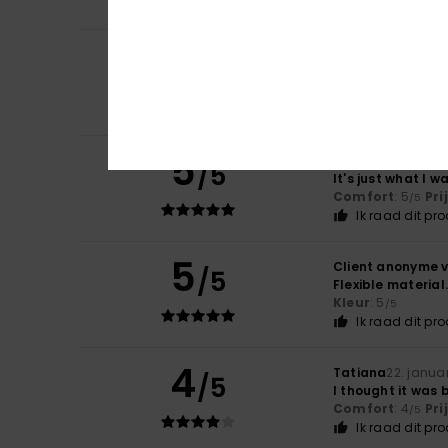
5
Sian
3. maart 202
/5
Exceleny value do
Prijs-kwaliteit
Ik raad dit pr
5
MAYTE
2. februari
/5
It's just what I w
Comfort
: 5
Pri
/5
Ik raad dit pr
5
Client anonyme v
/5
Flexible material.
Kleur
: 5
/5
Ik raad dit pr
4
Tatiana
22. janua
/5
I thought it was b
Comfort
: 4
Pri
/5
Ik raad dit pr