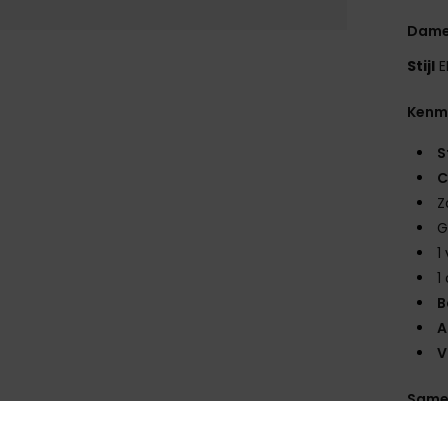
Dame
Stijl
E
Kenm
S
C
Z
G
1
1
B
A
V
Same