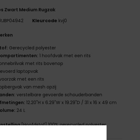
s Zwart Medium Rugzak
RJBP04942
Kleurcode
kvj0
erken
tof:
Gerecycled polyester
ompartimenten:
1 hoofdvak met een rits
onnebrilvak met rits bovenop
evoerd laptopvak
 voorzak met een rits
 opbergvak van mesh opzij
anden:
verstelbare gevoerde schouderbanden
fmetingen:
12.20"H x 6.29"W x 19.29"D / 31 x 16 x 49 cm
olume:
24 L
nstelling
[Hoofdstof] 100% gerecycled polyester