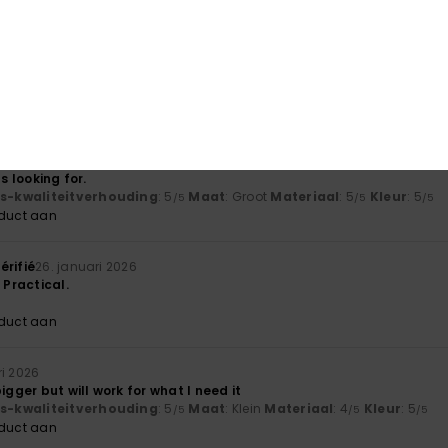
6
r money, quick delivery
verhouding
: 5
Maat
: Perfecte maat
Materiaal
: 5
Kleur
: 5
/5
/5
/5
oduct aan
 2026
as looking for.
js-kwaliteitverhouding
: 5
Maat
: Groot
Materiaal
: 5
Kleur
: 5
/5
/5
/5
oduct aan
érifié
26. januari 2026
 Practical.
oduct aan
ri 2026
igger but will work for what I need it
js-kwaliteitverhouding
: 5
Maat
: Klein
Materiaal
: 4
Kleur
: 5
/5
/5
/5
oduct aan