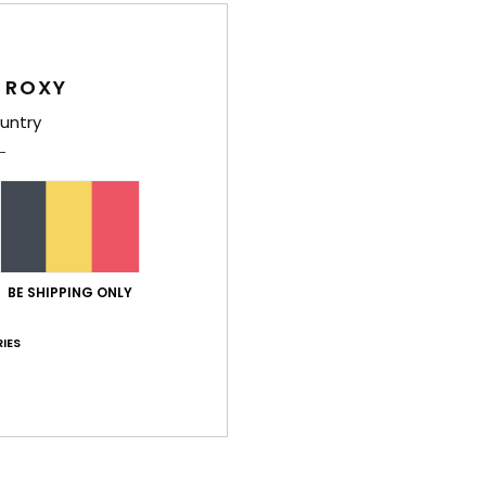
Bez
 ROXY
untry
Gemiddelde score
4.6
/5
BE SHIPPING ONLY
IES
gebaseerd op
5 geverifieerde beoordelingen
sinds oktober 2025
100% van onze klanten bevelen dit product aan
-kwaliteitverhouding
Maat
Mate
4.8
4
Te klein
Te groot