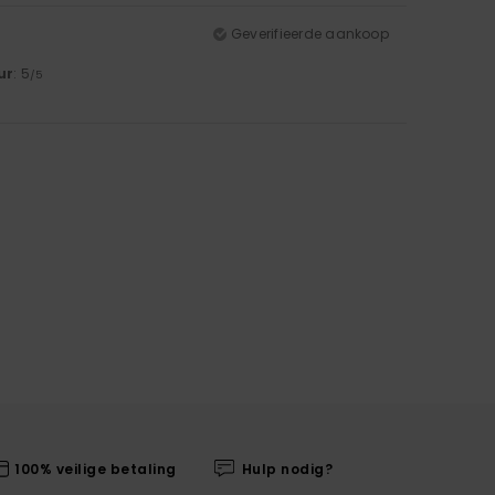
Geverifieerde aankoop
ur
: 5
/5
100% veilige betaling
Hulp nodig?