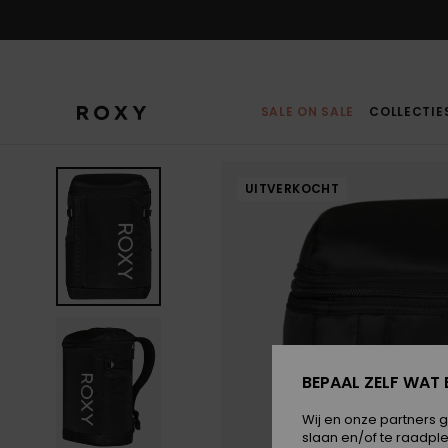
Ga
naar
Productinformatie
SALE ON SALE
COLLECTIE
UITVERKOCHT
BEPAAL ZELF WAT 
Wij en onze partners 
slaan en/of te raadpl