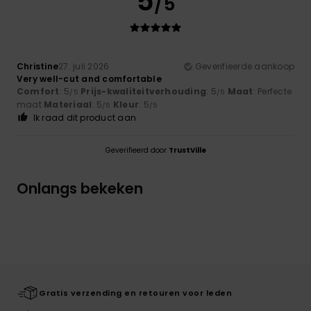
5
/5
Christine
27. juli 2026
Geverifieerde aankoop
Very well-cut and comfortable
Comfort
: 5
Prijs-kwaliteitverhouding
: 5
Maat
: Perfecte
/5
/5
maat
Materiaal
: 5
Kleur
: 5
/5
/5
Ik raad dit product aan
Geverifieerd door
TrustVille
Onlangs bekeken
Gratis verzending en retouren voor leden