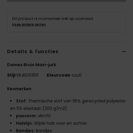
Kleding
Dit product is momenteel niet op voorraad.
Accessoi
Koop andere opties
Schoene
Details & functies
Fitness
Dames Bruin Maxi-jurk
Snow
Stijl
ERJKD03511
Kleurcode
czu0
Kenmerken
Stof:
Thermische stof van 95% gerecycled polyester
en 5% elastaan [200 g/m2]
pasvorm:
slimfit
Halslijn:
Wijde hals voor en achter
Bandjes:
Bandjes