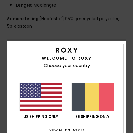
Lengte:
Maxilengte
Samenstelling
[Hoofdstof] 95% gerecycled polyester,
5% elastaan
Bezorging en Retour
WELCOME TO ROXY
Choose your country
Reviews van klanten
Gemiddelde score
5.0
/5
US SHIPPING ONLY
BE SHIPPING ONLY
gebaseerd op
1 geverifieerde beoordelingen
sinds
VIEW ALL COUNTRIES