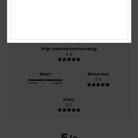
juli 2026
100% van onze klanten bevelen dit product aan
Comfort
5.0
Prijs-kwaliteitverhouding
5.0
Maat
Materiaal
5.0
Te klein
Te groot
Kleur
5.0