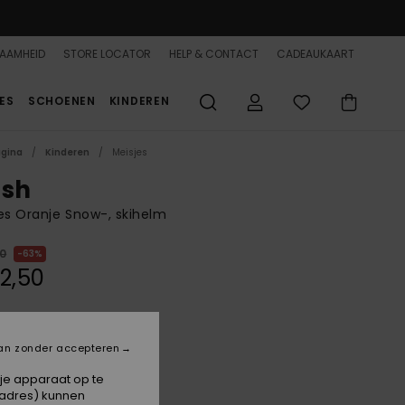
AAMHEID
STORE LOCATOR
HELP & CONTACT
CADEAUKAART
ES
SCHOENEN
KINDEREN
agina
Kinderen
Meisjes
ush
es Oranje Snow-, skihelm
00
63%
2,50
ON SALE 25% EXTRA
an zonder accepteren
Coral Chic Papercut
 je apparaat op te
-adres) kunnen