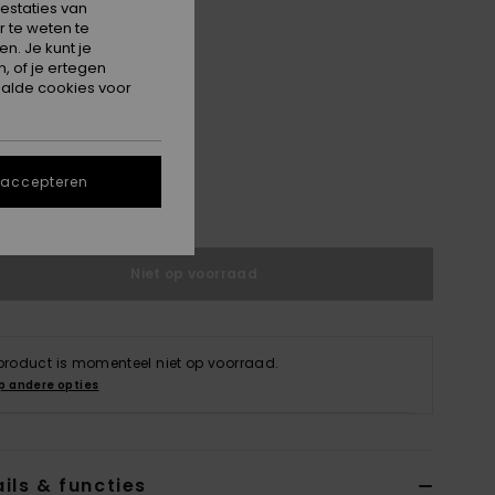
estaties van
 te weten te
n. Je kunt je
, of je ertegen
alde cookies voor
M
L/XL
 accepteren
e maattabel
Niet op voorraad
 product is momenteel niet op voorraad.
p andere opties
ils & functies