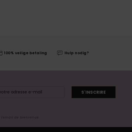
100% veilige betaling
Hulp nodig?
S'INSCRIRE
s l'email de bienvenue