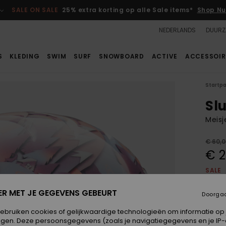
SALE ON SALE
25% extra korting op alle Sale items*
Shop Nu
NEDERLANDS
DUURZ
S
KLEDING
SWIM
SURF
SNOWBOARD
ACTIVE
ACCESSOIR
Startp
Sl
Meisj
€ 60,
€ 2
SALE
SALE 
ER MET JE GEGEVENS GEBEURT
Doorga
Kleur
gebruiken cookies of gelijkwaardige technologieën om informatie op
egen. Deze persoonsgegevens (zoals je navigatiegegevens en je IP