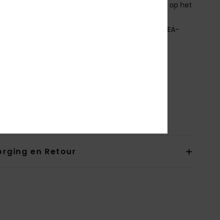
tcirculatie, voor een condensvrije bril en comfort op het
ied van temperatuur
ESTE SKIBRIL COMBINATIE:
Ideaal met de SWEATPEA-
il
arantie:
2 jaar
tandaard:
CE EN 1077: 2007 KLASSE B
ewicht (maat M): 350g"
ownload de
Verklaring Van Overeenstemming
nstelling
[Hoofdstof] 100% plastic
orging en Retour