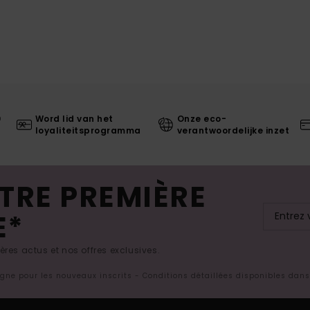
0
Word lid van het
Onze eco-
loyaliteitsprogramma
verantwoordelijke inzet
TRE PREMIÈRE
E*
res actus et nos offres exclusives.
ligne pour les nouveaux inscrits - Conditions détaillées disponibles dan