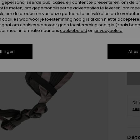
 gepersonaliseerde publicaties en content te presenteren; om de pr
nt te meten; om gepersonaliseerde advertenties te leveren; om meer
k; om de producten van onze partners te ontwikkelen en te verbetere
ookies waarvoor je toestemming nodig is al dan niet te accepteren
t gaat om cookies waarvoor geen toestemming nodig is (zoals bepa
oor meer informatie naar ons
cookiebeleid
en
privacybeleid
S/
llingen
Alles
Zi
Dit
Koo
Deta