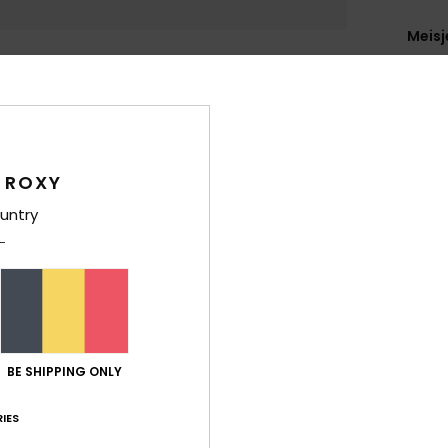
Meisj
Stijl
E
Kenm
B
 ROXY
B
comb
untry
duur
F
sne
M
L
C
BE SHIPPING ONLY
syst
L
IES
V