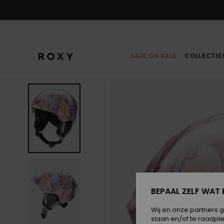
Ga
naar
Productinformatie
SALE ON SALE
COLLECTIE
BEPAAL ZELF WAT 
Wij en onze partners 
slaan en/of te raadpl