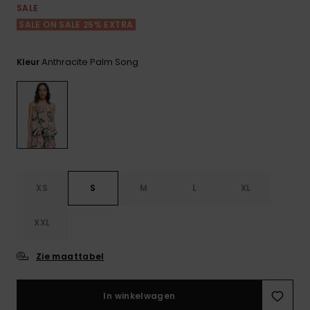
FAQ
Playsuits
tassen
SALE
bekijken
Handsch
SALE ON SALE 25% EXTRA
STORE LOCATOR
Schultas
& sjaals
Shorts
Snow
Schoolar
Accessoi
Anthracite Palm Song
Kleur
CADEAUKAART
Hoeden 
Rokken
Accessoi
mutsen
VERLANGLIJST
Zonnebril
Wetsuits
XS
S
M
L
XL
Rashgua
neopreen
XXL
accessoi
Zie maattabel
Swim
In winkelwagen