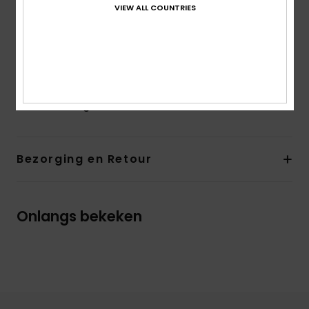
schouderbandjes
VIEW ALL COUNTRIES
Andere kenmerken:
Gesmokt detail op de voorkant
en bij de halslijn achter
De look van het product kan ietsje veranderen
afhankelijk van de plaatsing van de print
Samenstelling
100% viscose
Bezorging en Retour
Onlangs bekeken