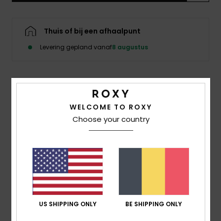
Kleding
Thuis of bij een afhaalpunt
Accessoi
Levering gepland vanaf
8 augustus
Schoene
Details & functies
Fitness
WELCOME TO ROXY
Dames Zwart Strappy Top
Choose your country
Snow
Stijl
ERJWT03618
Kleurcode
kvj6
Kenmerken
Stof:
Bedrukte ecovera crêpestof van gerecyclede
middelzware viscose [158 g/m2]
Fit:
Regular lengte
US SHIPPING ONLY
BE SHIPPING ONLY
Bandjes:
Verstelbare en afneembare