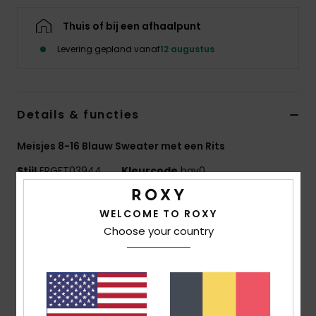
Kleding
Thuis of bij een afhaalpunt
Accessoi
Levering gepland vanaf
12 augustus
Schoene
Details & functies
Fitness
Meisjes 8-16 Blauw Sweater met een Rits
Stijl
ERGFT03944
Kleurcode
bqy0
Snow
Kenmerken
WELCOME TO ROXY
Choose your country
Stof:
Gewafelde gebreide stof van 95% gerecycled
polyester en 5% elastaan
Technologie:
WarmFlight® thermische
fleecevoering die de lichaamswarmte binnen en het
water buiten houdt