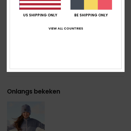
Halslijn:
col
Mouwen:
Lange mouwen
US SHIPPING ONLY
BE SHIPPING ONLY
Sluiting:
Volledige ritssluiting
Zakken:
Handverwarmende zakken
VIEW ALL COUNTRIES
Samenstelling
[Hoofdstof] 95% gerecycled polyester,
5% elastaan
Bezorging en Retour
Onlangs bekeken