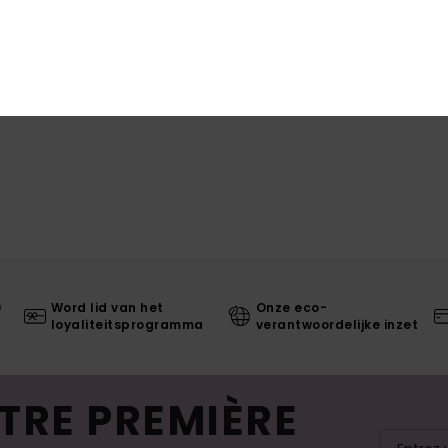
0
Word lid van het
Onze eco-
loyaliteitsprogramma
verantwoordelijke inzet
TRE PREMIÈRE