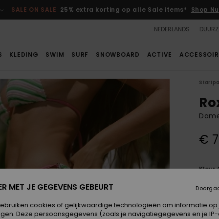
SALE ON SALE
25% extra korting op alle Sale items*
Shop Nu
NEDERLANDS
DUURZ
S
KLEDING
SWIM
SURF
SNOWBOARD
ACTIVE
ACCESSOIR
Startp
Ro
Dames
€ 7
Kleur
ER MET JE GEGEVENS GEBEURT
Doorga
gebruiken cookies of gelijkwaardige technologieën om informatie op
egen. Deze persoonsgegevens (zoals je navigatiegegevens en je IP