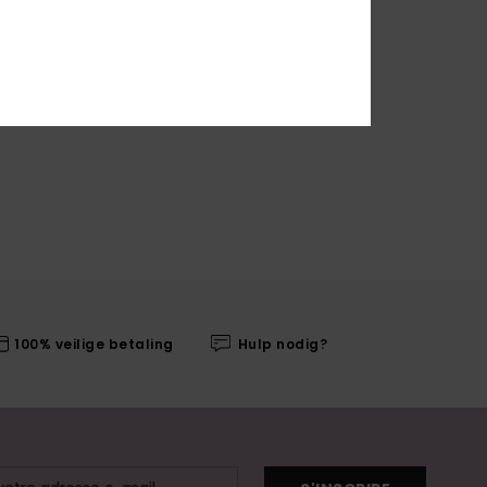
100% veilige betaling
Hulp nodig?