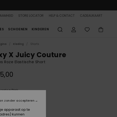
AAMHEID
STORE LOCATOR
HELP & CONTACT
CADEAUKAART
ES
SCHOENEN
KINDEREN
agina
Kleding
Shorts
xy X Juicy Couture
 Roze Elastische Short
5,00
Azalea Pink
an zonder accepteren
 je apparaat op te
-adres) kunnen