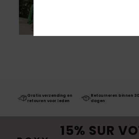
Gratis verzending en
Retourneren binnen 3
retouren voor leden
dagen
15% SUR VO