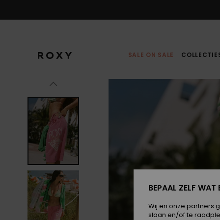
Ga
naar
Productinformatie
SALE ON SALE
COLLECTIE
BEPAAL ZELF WAT 
Wij en onze partners 
slaan en/of te raadpl