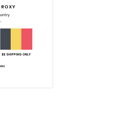
combi
 ROXY
zacht
een r
untry
zorgt
de lo
Deta
BE SHIPPING ONLY
Bez
IES