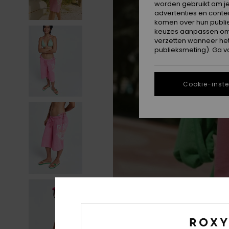
worden gebruikt om je
advertenties en conte
komen over hun publie
keuzes aanpassen om c
verzetten wanneer he
publieksmeting). Ga v
Cookie-inste