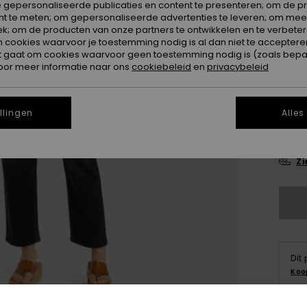
 gepersonaliseerde publicaties en content te presenteren; om de pr
nt te meten; om gepersonaliseerde advertenties te leveren; om meer
k; om de producten van onze partners te ontwikkelen en te verbetere
ookies waarvoor je toestemming nodig is al dan niet te accepteren
t gaat om cookies waarvoor geen toestemming nodig is (zoals bepa
oor meer informatie naar ons
cookiebeleid
en
privacybeleid
2
llingen
Alles
3
Zi
Dit
Koo