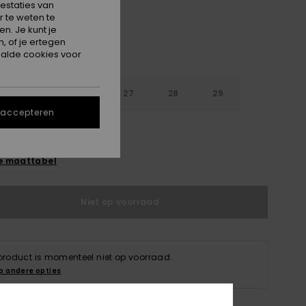
estaties van
 te weten te
n. Je kunt je
, of je ertegen
alde cookies voor
4
25
26
27
28
29
 accepteren
0
31
e maattabel
Niet op voorraad
 product is momenteel niet op voorraad.
p andere opties