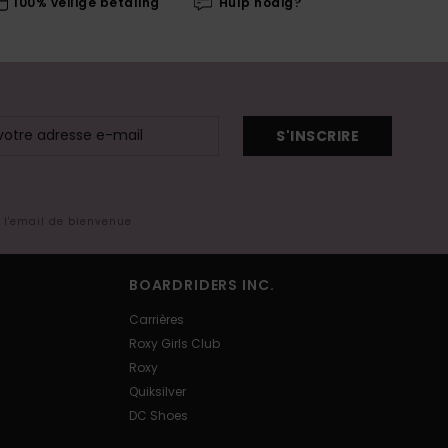
100% veilige betaling
Hulp nodig?
S'INSCRIRE
s l'email de bienvenue
BOARDRIDERS INC.
Carrières
Roxy Girls Club
Roxy
Quiksilver
DC Shoes