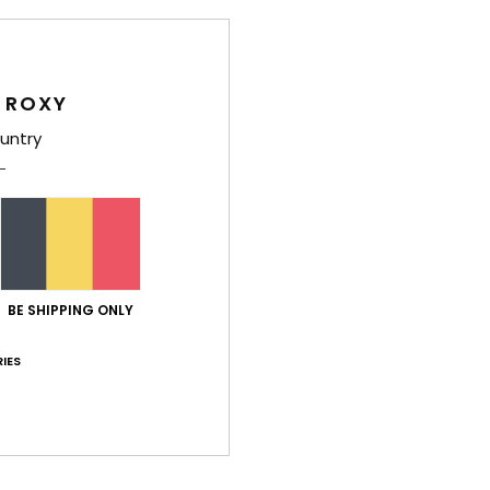
Deta
Dames
 ROXY
Stijl
E
untry
Kenm
S
gere
F
T
BE SHIPPING ONLY
H
B
IES
knoo
G
Z
A