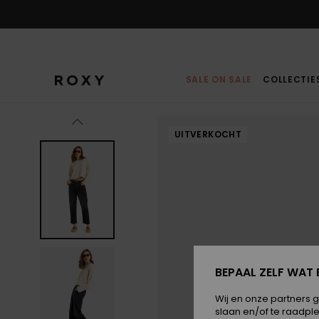
Ga
naar
Productinformatie
SALE ON SALE
COLLECTIE
UITVERKOCHT
BEPAAL ZELF WAT 
Wij en onze partners 
slaan en/of te raadpl