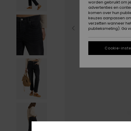
worden gebruikt om je
advertenties en conte
komen over hun publie
keuzes aanpassen om c
verzetten wanneer he
publieksmeting). Ga v
Cookie-inste