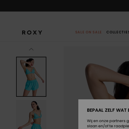
Ga
naar
Productinformatie
SALE ON SALE
COLLECTIE
BEPAAL ZELF WAT 
Wij en onze partners 
slaan en/of te raadpl