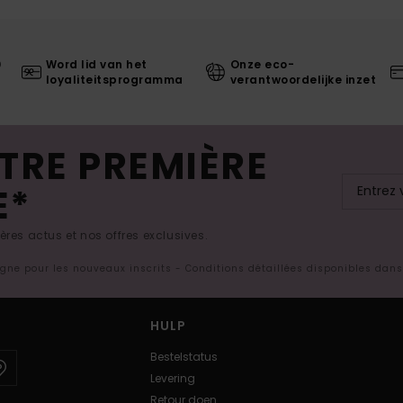
0
Word lid van het
Onze eco-
loyaliteitsprogramma
verantwoordelijke inzet
TRE PREMIÈRE
E*
res actus et nos offres exclusives.
ligne pour les nouveaux inscrits - Conditions détaillées disponibles dan
HULP
Bestelstatus
Levering
Retour doen