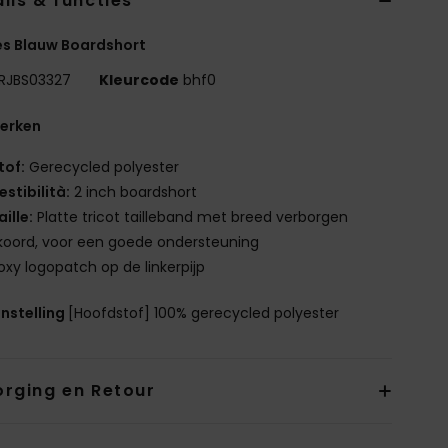
ils & functies
s Blauw Boardshort
RJBS03327
Kleurcode
bhf0
erken
tof:
Gerecycled polyester
estibilità:
2 inch boardshort
aille:
Platte tricot tailleband met breed verborgen
koord, voor een goede ondersteuning
oxy logopatch op de linkerpijp
nstelling
[Hoofdstof] 100% gerecycled polyester
orging en Retour