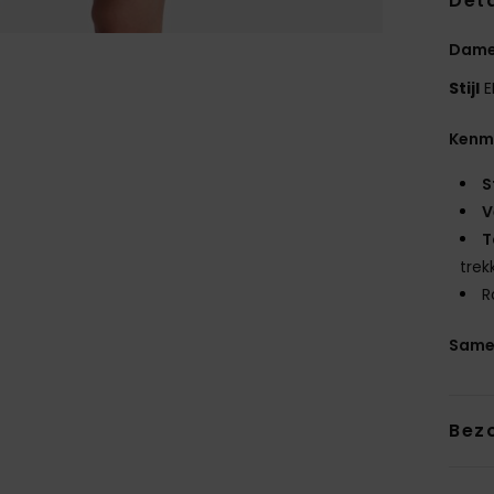
Deta
Dame
Stijl
E
Kenm
S
V
T
trek
R
Same
Bez