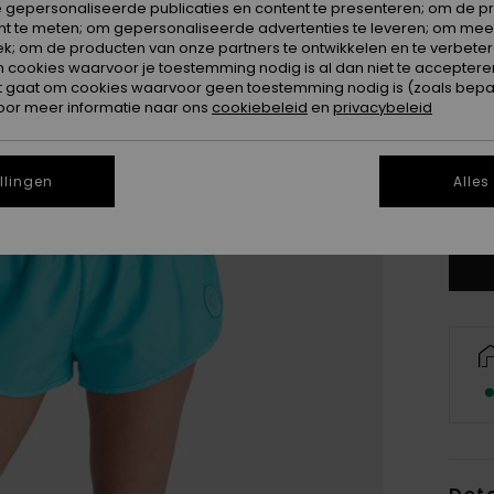
 gepersonaliseerde publicaties en content te presenteren; om de pr
nt te meten; om gepersonaliseerde advertenties te leveren; om meer
k; om de producten van onze partners te ontwikkelen en te verbetere
ookies waarvoor je toestemming nodig is al dan niet te accepteren
t gaat om cookies waarvoor geen toestemming nodig is (zoals bepa
oor meer informatie naar ons
cookiebeleid
en
privacybeleid
X
llingen
Alles
Zi