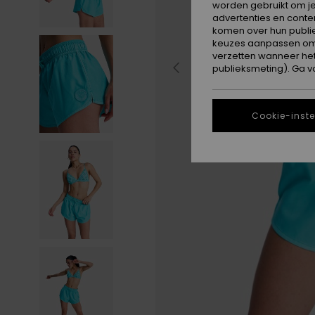
worden gebruikt om je
advertenties en conte
komen over hun publie
keuzes aanpassen om c
verzetten wanneer he
publieksmeting). Ga v
Cookie-inste