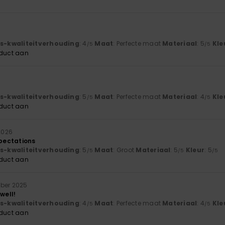
js-kwaliteitverhouding
: 4
Maat
: Perfecte maat
Materiaal
: 5
Kle
/5
/5
oduct aan
js-kwaliteitverhouding
: 5
Maat
: Perfecte maat
Materiaal
: 4
Kle
/5
/5
oduct aan
2026
xpectations
js-kwaliteitverhouding
: 5
Maat
: Groot
Materiaal
: 5
Kleur
: 5
/5
/5
/5
oduct aan
ber 2025
 well!
js-kwaliteitverhouding
: 4
Maat
: Perfecte maat
Materiaal
: 4
Kle
/5
/5
oduct aan