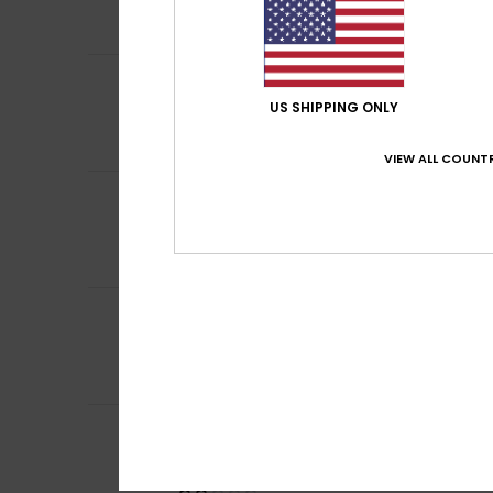
fits well
5
/5
Sofie
2. juli 2026
US SHIPPING ONLY
Fits well, comfor
Comfort
: 5
Pri
/5
VIEW ALL COUNTR
4
Isaline
1. juli 2026
/5
I would have liked
Comfort
: 5
Pri
/5
Ik raad dit pr
5
Fortezza
25. juni 
/5
the perfect matc
Comfort
: 5
Pri
/5
Ik raad dit pr
2
/5
Helga
8. juni 2026
The cut is not as
Comfort
: 3
Pri
/5