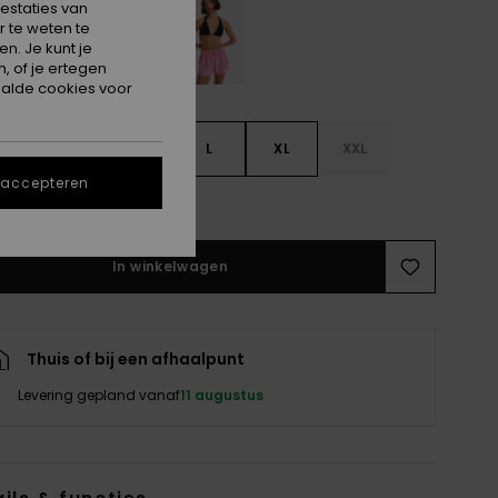
estaties van
 te weten te
n. Je kunt je
, of je ertegen
alde cookies voor
S
S
M
L
XL
XXL
 accepteren
e maattabel
In winkelwagen
Thuis of bij een afhaalpunt
Levering gepland vanaf
11 augustus