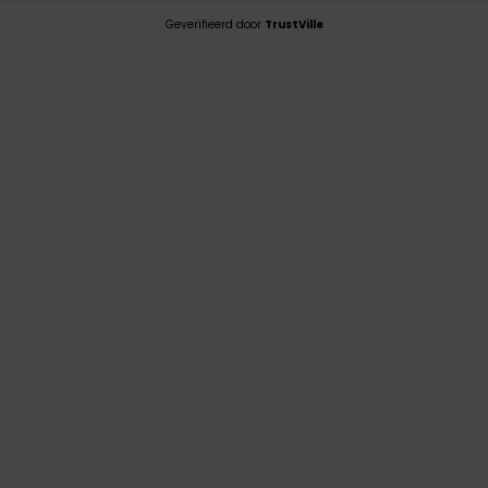
Geverifieerd door
TrustVille