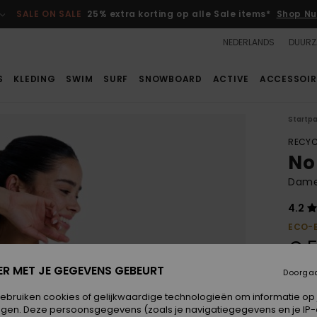
SALE ON SALE
25% extra korting op alle Sale items*
Shop Nu
NEDERLANDS
DUURZ
S
KLEDING
SWIM
SURF
SNOWBOARD
ACTIVE
ACCESSOIR
Startp
RECYC
No
Dame
4.2
ECO-
€ 5
ER MET JE GEGEVENS GEBEURT
Doorga
Kleur
gebruiken cookies of gelijkwaardige technologieën om informatie op
egen. Deze persoonsgegevens (zoals je navigatiegegevens en je IP