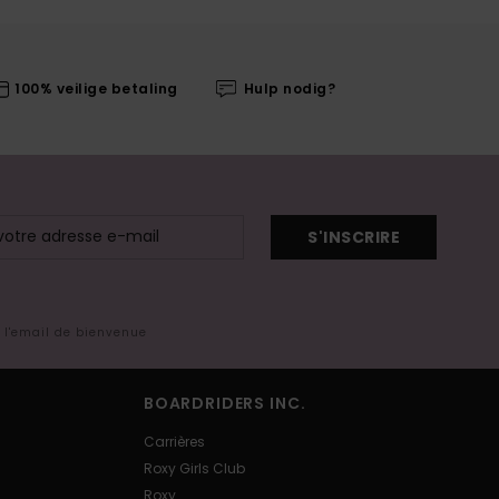
100% veilige betaling
Hulp nodig?
S'INSCRIRE
s l'email de bienvenue
BOARDRIDERS INC.
Carrières
Roxy Girls Club
Roxy