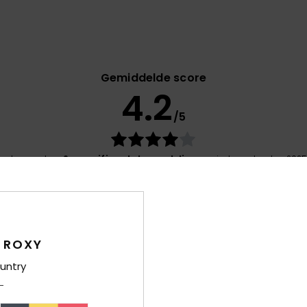
Gemiddelde score
4.2
/5
gebaseerd op
9 geverifieerde beoordelingen
sinds september 202
67% van onze klanten bevelen dit product aan
-kwaliteitverhouding
Maat
Mate
4.4
4
Te klein
Te groot
 ROXY
untry
2026