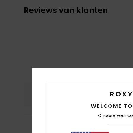
Reviews van klanten
Comfort
Prijs
4.6
WELCOME TO
Choose your co
4
/5
Sebastien
8. juli 