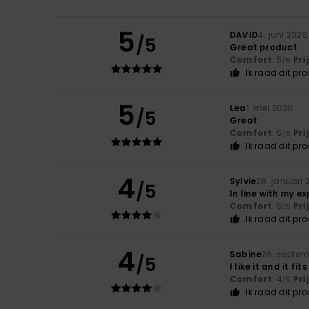
5
DAVID
4. juni 2026
/5
Great product
Comfort
: 5
Pri
/5
Ik raad dit pr
5
Lea
1. mei 2026
/5
Great
Comfort
: 5
Pri
/5
Ik raad dit pr
4
Sylvie
28. januari 
/5
In line with my e
Comfort
: 5
Pri
/5
Ik raad dit pr
4
Sabine
26. septem
/5
I like it and it fits
Comfort
: 4
Pri
/5
Ik raad dit pr