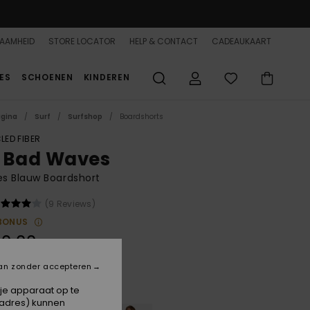
AAMHEID
STORE LOCATOR
HELP & CONTACT
CADEAUKAART
ES
SCHOENEN
KINDEREN
agina
Surf
Surfshop
Boardshorts
LED FIBER
 Bad Waves
s Blauw Boardshort
(9 Reviews)
BONUS
0,00
an zonder accepteren
Pool Blue
 je apparaat op te
-adres) kunnen