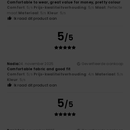
Comfortable to wear, great value for money, pretty colour
Comfort
: 5
Prijs-kwaliteitverhouding
: 5
Maat
: Perfecte
/5
/5
maat
Materiaal
: 5
Kleur
: 5
/5
/5
Ik raad dit product aan
5
/5
Nadia
24. november 2025
Geverifieerde aankoop
Comfortable fabric and good fit
Comfort
: 5
Prijs-kwaliteitverhouding
: 4
Materiaal
: 5
/5
/5
/5
Kleur
: 5
/5
Ik raad dit product aan
5
/5