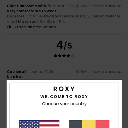
Client anonyme vérifié
1. maart 2026
Geverifieerde aankoop
Very comfortable to wear
Comfort
: 5
Prijs-kwaliteitverhouding
: 5
Maat
: Perfecte
/5
/5
maat
Materiaal
: 5
Kleur
: 5
/5
/5
Ik raad dit product aan
4
/5
Catriona
19. februari 2026
Geverifieerde aankoop
Nice hat
Comfort
: 4
Prijs-kwaliteitverhouding
: 3
Maat
: Perfecte
/5
/5
maat
Materiaal
: 3
Kleur
: 4
/5
/5
WELCOME TO ROXY
5
Choose your country
/5