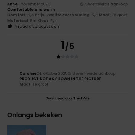
Anne
1. november 2025
Geverifieerde aankoop
Comfortable and warm
Comfort
: 5
Prijs-kwaliteitverhouding
: 5
Maat
: Te groot
/5
/5
Materiaal
: 5
Kleur
: 5
/5
/5
Ik raad dit product aan
1
/5
Caroline
24. oktober 2025
Geverifieerde aankoop
PRODUCT NOT AS SHOWN IN THE PICTURE
Maat
: Te groot
Geverifieerd door
TrustVille
Onlangs bekeken