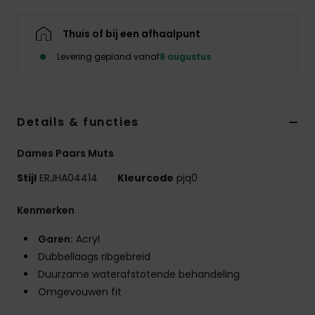
Kleding
Thuis of bij een afhaalpunt
Accessoi
Levering gepland vanaf
8 augustus
Schoene
Details & functies
Fitness
Dames Paars Muts
Snow
Stijl
ERJHA04414
Kleurcode
pjq0
Kenmerken
Garen:
Acryl
Dubbellaags ribgebreid
Duurzame waterafstotende behandeling
Omgevouwen fit