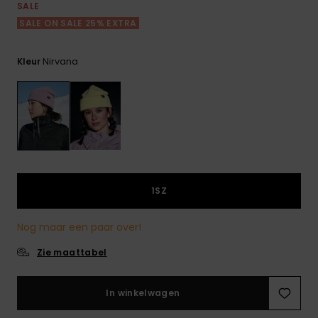
FAQ
Playsuits
tassen
SALE
bekijken
Handsch
SALE ON SALE 25% EXTRA
STORE LOCATOR
Schultas
& sjaals
Shorts
Snow
Schoolar
Accessoi
Nirvana
Kleur
CADEAUKAART
Hoeden 
Rokken
Accessoi
mutsen
VERLANGLIJST
Zonnebril
Wetsuits
1SZ
Rashgua
Nog maar een paar over!
neopreen
accessoi
Zie maattabel
Swim
In winkelwagen