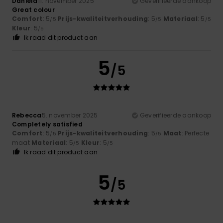
Daniela
11. november 2025
Geverifieerde aankoop
Great colour
Comfort
: 5
Prijs-kwaliteitverhouding
: 5
Materiaal
: 5
/5
/5
/5
Kleur
: 5
/5
Ik raad dit product aan
5
/5
Rebecca
5. november 2025
Geverifieerde aankoop
Completely satisfied
Comfort
: 5
Prijs-kwaliteitverhouding
: 5
Maat
: Perfecte
/5
/5
maat
Materiaal
: 5
Kleur
: 5
/5
/5
Ik raad dit product aan
5
/5