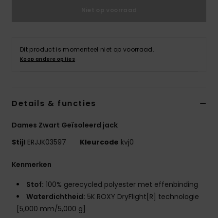
Kleding
Niet op voorraad
Accessoi
Dit product is momenteel niet op voorraad.
Koop andere opties
Schoene
Fitness
Details & functies
Snow
Dames Zwart Geïsoleerd jack
Stijl
ERJJK03597
Kleurcode
kvj0
Kenmerken
Stof:
100% gerecycled polyester met effenbinding
Waterdichtheid:
5K ROXY DryFlight[R] technologie
[5,000 mm/5,000 g]