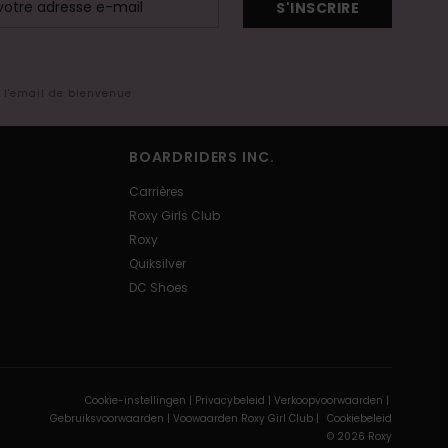
S'INSCRIRE
s l'email de bienvenue
BOARDRIDERS INC.
Carrières
Roxy Girls Club
Roxy
Quiksilver
DC Shoes
Cookie-instellingen |
Privacybeleid |
Verkoopvoorwaarden |
Gebruiksvoorwaarden |
Voowaarden Roxy Girl Club |
Cookiebeleid
© 2026 Roxy