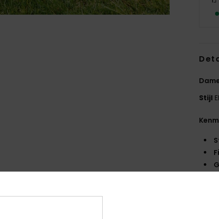
Deta
Dames
Stijl
E
Kenm
S
F
G
T
R
M
V