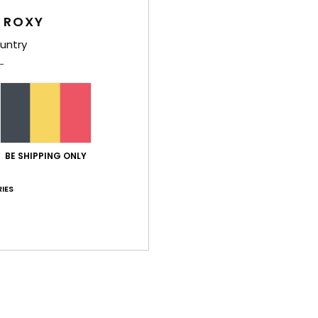
 ROXY
Same
kato
untry
Bez
BE SHIPPING ONLY
IES
Gemiddelde score
1.0
/5
gebaseerd op
1 geverifieerde beoordelingen
sinds februari 2026
0% van onze klanten bevelen dit product aan