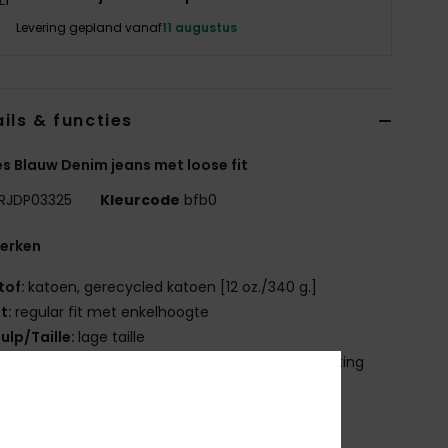
Levering gepland vanaf
11 augustus
ils & functies
 Blauw Denim jeans met loose fit
RJDP03325
Kleurcode
bfb0
erken
tof:
katoen, gerecycled katoen [12 oz./340 g.]
it:
regular fit met enkelhoogte
ulp/Taille:
lage taille
ailleband met metalen ROXY heritage-knoopsluiting
itsgulp
etalen studs
ijf zakken