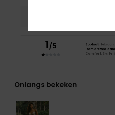
Comfort
Prijs
3.0
1
/5
Sophia
8. februari
Item arrived dama
Comfort
: 3
Pri
/5
Onlangs bekeken