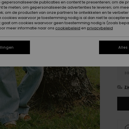
 gepersonaliseerde publicaties en content te presenteren; om de pr
nt te meten; om gepersonaliseerde advertenties te leveren; om meer
Kleur
k; om de producten van onze partners te ontwikkelen en te verbetere
ookies waarvoor je toestemming nodig is al dan niet te accepteren
t gaat om cookies waarvoor geen toestemming nodig is (zoals bepa
oor meer informatie naar ons
cookiebeleid
en
privacybeleid
llingen
Alles
2
3
Zi