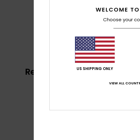
WELCOME TO
Choose your co
Reviews van klanten
US SHIPPING ONLY
VIEW ALL COUNTR