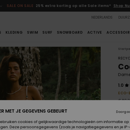
SALE ON SALE
25% extra korting op alle Sale items*
Shop Nu
NEDERLANDS
DUURZ
S
KLEDING
SWIM
SURF
SNOWBOARD
ACTIVE
ACCESSOIR
Startp
RECYC
Co
Dames
1.0
ECO-
€ 80,
€ 4
ER MET JE GEGEVENS GEBEURT
Doorga
SALE
gebruiken cookies of gelijkwaardige technologieën om informatie op
SALE 
egen. Deze persoonsgegevens (zoals je navigatiegegevens en je IP