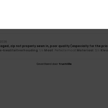
-kwaliteitverhouding
Maat
Mate
1.0
3
Te klein
Te groot
 2026
ged, zip not properly sewn in, poor quality (especially for the pric
js-kwaliteitverhouding
: 1
Maat
: Perfecte maat
Materiaal
: 3
Kleu
/5
/5
Geverifieerd door
TrustVille