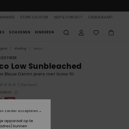
AAMHEID
STORE LOCATOR
HELP & CONTACT
CADEAUKAART
ES
SCHOENEN
KINDEREN
agina
Kleding
Jeans
LED FIBER
co Low Sunbleached
 Blauw Denim jeans met loose fit
(1 Reviews)
BONUS
00
48%
2,00
an zonder accepteren
 je apparaat op te
ON SALE 25% EXTRA
-adres) kunnen