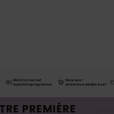
0
Word lid van het
Onze eco-
loyaliteitsprogramma
verantwoordelijke inzet
TRE PREMIÈRE