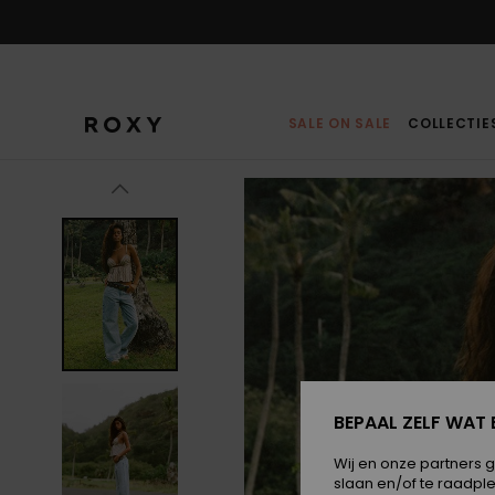
Ga
naar
Productinformatie
SALE ON SALE
COLLECTIE
BEPAAL ZELF WAT 
Wij en onze partners 
slaan en/of te raadpl