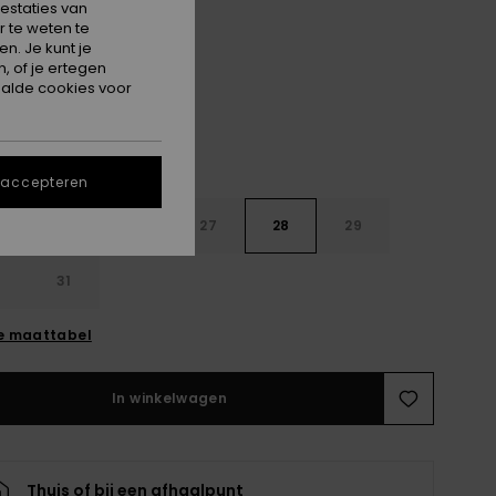
estaties van
 te weten te
Sunbleached
n. Je kunt je
, of je ertegen
alde cookies voor
 accepteren
4
25
26
27
28
29
0
31
e maattabel
In winkelwagen
Thuis of bij een afhaalpunt