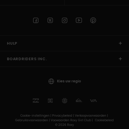
HULP
BOARDRIDERS INC.
Kies uw regio
Cookie-instellingen |
Privacybeleid |
Verkoopvoorwaarden |
Gebruiksvoorwaarden |
Voowaarden Roxy Girl Club |
Cookiebeleid
© 2026 Roxy