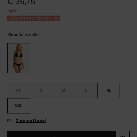
€ 36,75
FAQ
Playsuits
tassen
bekijken
Handsch
SALE
STORE LOCATOR
Schultas
& sjaals
SALE ON SALE 25% EXTRA
Shorts
Snow
Schoolar
Accessoi
CADEAUKAART
Hoeden 
Anthracite
Kleur
Rokken
Accessoi
mutsen
VERLANGLIJST
Zonnebril
Wetsuits
XS
S
M
L
XL
Rashgua
neopreen
accessoi
XXL
Zie maattabel
Swim