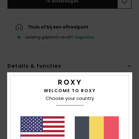
In winkelwagen
Kleding
Accessoi
Thuis of bij een afhaalpunt
Levering gepland vanaf
11 augustus
Schoene
Fitness
Details & functies
Snow
Dames Zwart Tweedelige zwemset
WELCOME TO ROXY
Stijl
ERJX203579
Kleurcode
kvj0
Choose your country
Kenmerken
Collectie:
Camilo-collectie
Stof:
Zachte, bestendige en rekbare gerecyclede en
getextureerde stof van 92% gerecycled polyester en