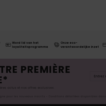
0
Word lid van het
Onze eco-
loyaliteitsprogramma
verantwoordelijke inzet
TRE PREMIÈRE
E*
res actus et nos offres exclusives.
ligne pour les nouveaux inscrits - Conditions détaillées disponibles dan