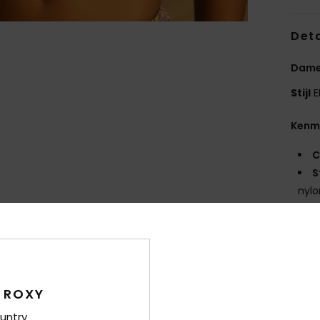
Deta
Dames
Stijl
E
Kenm
C
S
nylo
V
O
H
B
V
 ROXY
B
S
untry