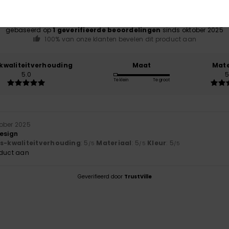
gebaseerd op
1 geverifieerde beoordelingen
sinds oktober 2025
100% van onze klanten bevelen dit product aan
-kwaliteitverhouding
Maat
Mate
5.0
5
Te klein
Te groot
tober 2025
design
js-kwaliteitverhouding
: 5
Materiaal
: 5
Kleur
: 5
/5
/5
/5
oduct aan
Geverifieerd door
TrustVille