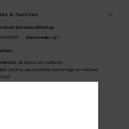
ils & functies
 Bruin Bandeau Bikinitop
RJX305211
Kleurcode
cqr7
erken
ollectie:
All About Sol-collectie
tof:
Zachte, gerecyclede, bestendige en rekbare
nstof
orm:
Bandeau
ndersteuning:
Normale ondersteuning
alslijn:
Haltermodel
andjes:
Geknoopte bandjes
ulling:
Verwijderbare pads
edekking:
mini bedekking
luiting:
Vaste sluiting