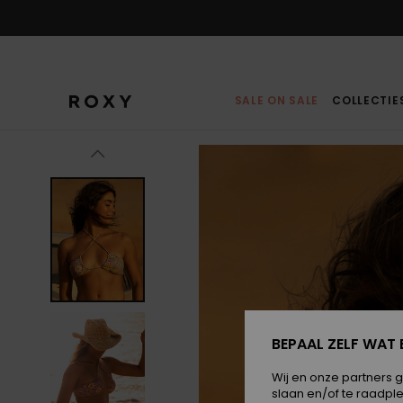
Ga
naar
Productinformatie
SALE ON SALE
COLLECTIE
BEPAAL ZELF WAT 
Wij en onze partners 
slaan en/of te raadpl