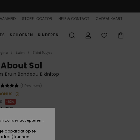
AAMHEID
STORE LOCATOR
HELP & CONTACT
CADEAUKAART
ES
SCHOENEN
KINDEREN
agina
Swim
Bikini Topjes
 About Sol
 Bruin Bandeau Bikinitop
(1 Reviews)
BONUS
00
63%
4,25
an zonder accepteren
ON SALE 25% EXTRA
 je apparaat op te
-adres) kunnen