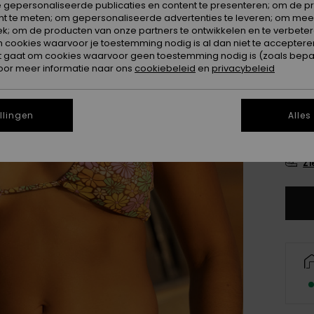
 gepersonaliseerde publicaties en content te presenteren; om de pr
Kleur
nt te meten; om gepersonaliseerde advertenties te leveren; om meer
k; om de producten van onze partners te ontwikkelen en te verbetere
ookies waarvoor je toestemming nodig is al dan niet te accepteren
t gaat om cookies waarvoor geen toestemming nodig is (zoals bepa
oor meer informatie naar ons
cookiebeleid
en
privacybeleid
llingen
Alles
X
Zi