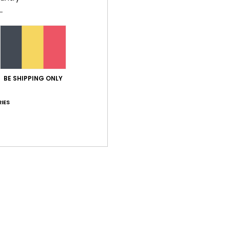
C
B
D
van 
Same
BE SHIPPING ONLY
IES
Bez
Gemiddelde score
5.0
/5