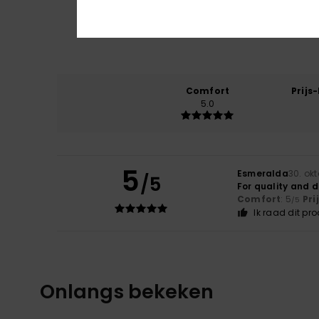
Comfort
Prijs
5.0
5
Esmeralda
30. ok
/5
For quality and 
Comfort
: 5
Pri
/5
Ik raad dit pr
Onlangs bekeken