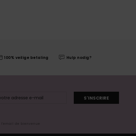
100% veilige betaling
Hulp nodig?
S'INSCRIRE
s l'email de bienvenue