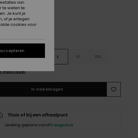
estaties van
Root Beer All About Sol Mini
 te weten te
n. Je kunt je
, of je ertegen
alde cookies voor
 accepteren
S
S
M
L
XL
XXL
e maattabel
In winkelwagen
Thuis of bij een afhaalpunt
Levering gepland vanaf
11 augustus